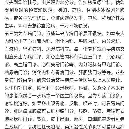
应先到急诊挂号，由护理为您分诊，告知您看哪个科，使您
得到及时的检查和医治。例如，高热、昏倒或遽然剧烈腹
痛，或各种急性伤口，心脏病遽然发生，中风、哮喘急性发
生等，均可去急诊室治病，千万不能耽误。
第三类为专病门诊。近些年来专病门诊展开很快，如本来大
内科分出了心血管内科、消化内科、呼吸内科、内分泌科、
血液科、肾脏病科、风湿病科等。每一个专科就首要疾病又
相应分出专病门诊，如心血管内科有高血压门诊、冠心病门
诊、高血脂门诊、心律失常门诊等；内分泌科有甲亢门诊、
糖尿病门诊；消化内科有胃病门诊、肝胆胰门诊等等。这些
专病门诊由专门研究诊治某种疾病主治医生以上人员应诊，
医生相对固定，既有利于诊治疾病、科研，又避免了本来有
的患者抱怨看一次病换一个医生的现象。因为专病门诊多，
请您挑选好。如果您出现胃痛、反酸、呃逆时，可看胃病门
诊；肝区痛或腹痛可看肝胆胰门诊；咳嗽、咯痰、哮喘可看
肺部疾病门诊；贫血、皮下出血、瘀斑、白细胞减少者可看
血液病门；系统性红斑狼疮、类风湿性关节炎等可看风湿病