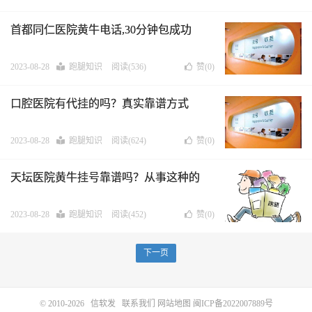
首都同仁医院黄牛电话,30分钟包成功
2023-08-28
跑腿知识
阅读(536)
赞(
0
)
口腔医院有代挂的吗？真实靠谱方式
2023-08-28
跑腿知识
阅读(624)
赞(
0
)
天坛医院黄牛挂号靠谱吗？从事这种的
2023-08-28
跑腿知识
阅读(452)
赞(
0
)
下一页
© 2010-2026
信软发
联系我们
网站地图
闽ICP备2022007889号