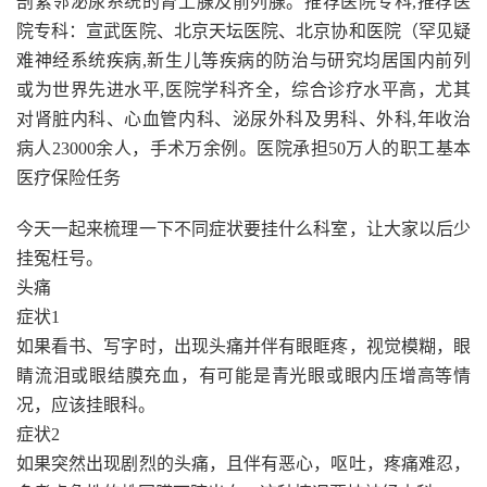
剖紧邻泌尿系统的肾上腺及前列腺。推荐医院专科,推荐医
院专科：宣武医院、北京天坛医院、北京协和医院（罕见疑
难神经系统疾病,新生儿等疾病的防治与研究均居国内前列
或为世界先进水平,医院学科齐全，综合诊疗水平高，尤其
对肾脏内科、心血管内科、泌尿外科及男科、外科,年收治
病人23000余人，手术万余例。医院承担50万人的职工基本
医疗保险任务
今天一起来梳理一下不同症状要挂什么科室，让大家以后少
挂冤枉号。
头痛
症状1
如果看书、写字时，出现头痛并伴有眼眶疼，视觉模糊，眼
睛流泪或眼结膜充血，有可能是青光眼或眼内压增高等情
况，应该挂眼科。
症状2
如果突然出现剧烈的头痛，且伴有恶心，呕吐，疼痛难忍，