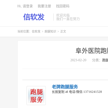
Hi, 请登录
我要注册
找回密码
欢迎光临
我们一直在努力
当前位置：
信软发
>
跑腿知识
>
正文
阜外医院跑
2023-02-20
分类：
跑
老牌跑腿服务
at
长按复制
电话/微信:13716241528