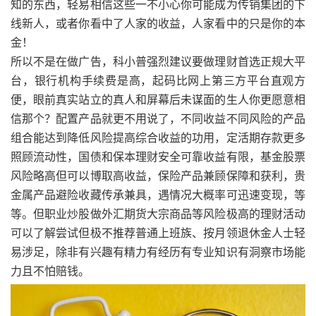
知的东西，轻易相信这些一不小心你可能成为传销集团的下
线新人，或者你看中了人家的收益，人家看中的只是你的本
金！
所以不是在做广告，科小普强烈建议要做理财首选正规大平
台，银行机构手续费是高，起码比网上第三方平台直观方
便，眼前真实站立的真人和屏幕后未谋面的生人你更愿意相
信那个？配置产品就更不用说了，不同收益不同风险的产品
组合能达到降低风险提高综合收益的功用，定活期存款更多
照顾流动性，国债和保本理财安全可靠收益有限，基金股票
风险略高但可以博取高收益，保险产品兼顾保障和获利，贵
金属产品避险收藏传承兼具，遇情况大概率可迅速变现，等
等。但职业炒股做外汇期货大宗商品等风险极高的理财活动
可以了解尝试但极不推荐普通上班族、按月领退休金人士轻
易涉足，除非有兴趣有精力有经历有专业知识有洞察市场能
力且不怕赔钱。