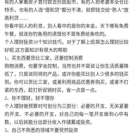
有的人拿着房子首付款去抄底股市，有的人把老婆本全仓比
特币，也有的人连“借和贷”都分不清，就把钱交给“熟人”放
高利贷……
你看中别人的利息，别人看中的是你的本金。天下哪有免费
午餐，就连你钓鱼用的诱饵也不是免费给鱼吃的。
个人理财投资10个知识技巧，对于了解上班族怎么理财比较
好呢,这方面知识有很大的帮助
1、买东西要货比三家，还要控制消费
购物消费，也要学会控制，当然也并不是说让你生活质量降
低了，只是说同样的产品，或许你能花比别人少很多的钱买
到。你可以货比三家，或者利用商品优惠券购买，或者不打
紧的东西，趁打折促销时买，省一点是一点。
2、你不理财，财不理你
个人理财做预算时可划分为三部分：必要的开支、无关紧要
的开支、不必要的开支，对自己的每一笔开支做到心中有
数，以后就能分出部分收入作储蓄或投资。
3、自己不熟悉的领域不要贸然投资