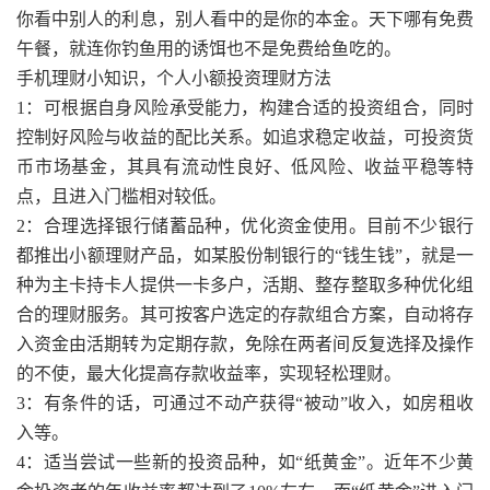
你看中别人的利息，别人看中的是你的本金。天下哪有免费
午餐，就连你钓鱼用的诱饵也不是免费给鱼吃的。
手机理财小知识，个人小额投资理财方法
1：可根据自身风险承受能力，构建合适的投资组合，同时
控制好风险与收益的配比关系。如追求稳定收益，可投资货
币市场基金，其具有流动性良好、低风险、收益平稳等特
点，且进入门槛相对较低。
2：合理选择银行储蓄品种，优化资金使用。目前不少银行
都推出小额理财产品，如某股份制银行的“钱生钱”，就是一
种为主卡持卡人提供一卡多户，活期、整存整取多种优化组
合的理财服务。其可按客户选定的存款组合方案，自动将存
入资金由活期转为定期存款，免除在两者间反复选择及操作
的不使，最大化提高存款收益率，实现轻松理财。
3：有条件的话，可通过不动产获得“被动”收入，如房租收
入等。
4：适当尝试一些新的投资品种，如“纸黄金”。近年不少黄