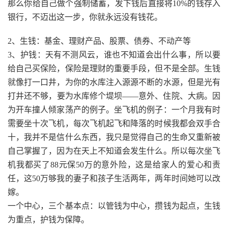
那么你给自己做个强制储蓄，发下钱后直接将10%的钱存入
银行，不迈出这一步，你就永远没有钱花。
2、生钱：基金、理财产品、股票、债券、不动产等
3、护钱：天有不测风云，谁也不知道会出什么事，所以要
给自己买保险，保险是理财的重要手段，但不是全部。生钱
就像打一口井，为你的水库注入源源不断的水源，但是光有
打井还不够，要为水库修个堤坝——意外、住院、大病。因
为开车撞人倾家荡产的例子。坐飞机的例子：一个月我有时
需要坐十次飞机，每次飞机起飞和降落的时候我都会双手合
十，我并不是信什么东西，我只是觉得自己的生命又重新被
自己掌握了，因为在天上不知道会发生什么。所以每次坐飞
机我都买了88元保50万的意外险，这是给家人的爱心和责
任，这50万够我的妻子和孩子生活两年，两年时间她可以改
嫁。
一个中心，三个基本点：以管钱为中心，攒钱为起点，生钱
为重点，护钱为保障。