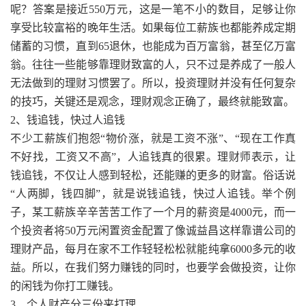
呢？答案是接近550万元，这是一笔不小的数目，足够让你
享受比较富裕的晚年生活。如果每位工薪族也都能养成定期
储蓄的习惯，直到65退休，也能成为百万富翁，甚至亿万富
翁。往往一些能够靠理财致富的人，只不过是养成了一般人
无法做到的理财习惯罢了。所以，投资理财并没有任何复杂
的技巧，关键还是观念，理财观念正确了，最终就能致富。
2、钱追钱，快过人追钱
不少工薪族们抱怨“物价涨，就是工资不涨”、“现在工作真
不好找，工资又不高”，人追钱真的很累。理财师表示，让
钱追钱，不仅让人感到轻松，还能赚的更多的财富。俗话说
“人两脚，钱四脚”，就是说钱追钱，快过人追钱。举个例
子，某工薪族辛辛苦苦工作了一个月的薪资是4000元，而一
个投资者将50万元闲置资金配置了像诚益昌这样靠谱公司的
理财产品，每月在家不工作轻轻松松就能纯拿6000多元的收
益。所以，在我们努力赚钱的同时，也要学会做投资，让你
的闲钱为你打工赚钱。
3、个人财产分三份来打理