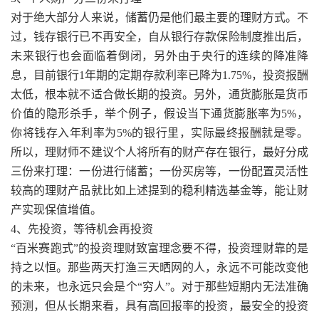
对于绝大部分人来说，储蓄仍是他们最主要的理财方式。不
过，钱存银行已不再安全，自从银行存款保险制度推出后，
未来银行也会面临着倒闭，另外由于央行的连续的降准降
息，目前银行1年期的定期存款利率已降为1.75%，投资报酬
太低，根本就不适合做长期的投资。另外，通货膨胀是货币
价值的隐形杀手，举个例子，假设当下通货膨胀率为5%，
你将钱存入年利率为5%的银行里，实际最终报酬就是零。
所以，理财师不建议个人将所有的财产存在银行，最好分成
三份来打理：一份进行储蓄；一份买房等，一份配置灵活性
较高的理财产品就比如上述提到的稳利精选基金等，能让财
产实现保值增值。
4、先投资，等待机会再投资
“百米赛跑式”的投资理财致富理念要不得，投资理财靠的是
持之以恒。那些两天打渔三天晒网的人，永远不可能改变他
的未来，也永远只会是个“穷人”。对于那些短期内无法准确
预测，但从长期来看，具有高回报率的投资，最安全的投资