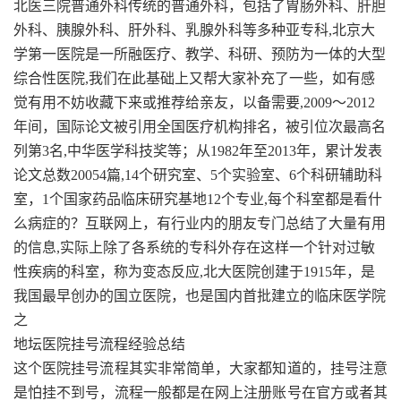
北医三院普通外科传统的普通外科，包括了胃肠外科、肝胆
外科、胰腺外科、肝外科、乳腺外科等多种亚专科,北京大
学第一医院是一所融医疗、教学、科研、预防为一体的大型
综合性医院,我们在此基础上又帮大家补充了一些，如有感
觉有用不妨收藏下来或推荐给亲友，以备需要,2009～2012
年间，国际论文被引用全国医疗机构排名，被引位次最高名
列第3名,中华医学科技奖等；从1982年至2013年，累计发表
论文总数20054篇,14个研究室、5个实验室、6个科研辅助科
室，1个国家药品临床研究基地12个专业,每个科室都是看什
么病症的？互联网上，有行业内的朋友专门总结了大量有用
的信息,实际上除了各系统的专科外存在这样一个针对过敏
性疾病的科室，称为变态反应,北大医院创建于1915年，是
我国最早创办的国立医院，也是国内首批建立的临床医学院
之
地坛医院挂号流程经验总结
这个医院挂号流程其实非常简单，大家都知道的，挂号注意
是怕挂不到号，流程一般都是在网上注册账号在官方或者其