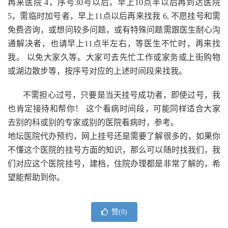
再来医院 4，序号30号以后，早上10点半以后再到达医院
5，需临时加号者，早上11点以后再来找我 6, 不愿挂号和需
免费咨询，或想问较多问题，或有特殊问题需跟医生耐心沟
通解决者，也请早上11点半左右，等医生不忙时，再来找
我。 以免大家久等。大家可去先忙工作或家务或上街购物
或湖边散步等，按序号对应的上述时间段来找我。
不需担心过号，只要是当天挂号成功者，即使过号，我
也肯定接待和帮你！ 这个看病时间段，可能同样适合大家
去别的科或别的专家或别的医院看病时，参考。
地坛医院代办预约，网上挂号还是需要了解很多的，如果你
不懂这个医院的挂号方面的知识，那么可以随时找我们，我
们对应这个医院挂号，建档，住院办理都是非常了解的，希
望能帮助到你。
赞(
0
)