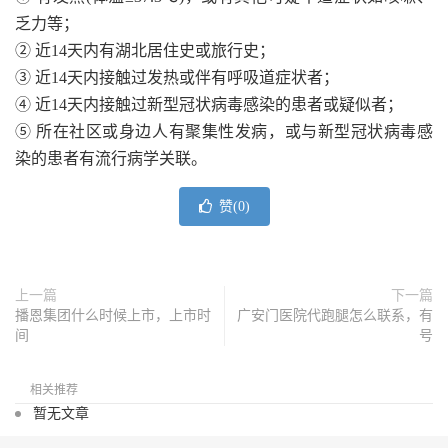
乏力等；
② 近14天内有湖北居住史或旅行史；
③ 近14天内接触过发热或伴有呼吸道症状者；
④ 近14天内接触过新型冠状病毒感染的患者或疑似者；
⑤ 所在社区或身边人有聚集性发病，或与新型冠状病毒感
染的患者有流行病学关联。
赞(
0
)
上一篇
下一篇
播恩集团什么时候上市，上市时
广安门医院代跑腿怎么联系，有
间
号
相关推荐
暂无文章