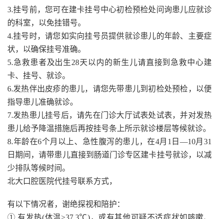
3.挂号前，您可在建卡挂号中心初检预检处问询患儿应就诊
的科室，以免挂错号。
4.挂号时，请您如实向挂号员提供就诊患儿的年龄、主要症
状，以确保挂号准确。
5.急救患者及出生28天以内的新生儿请直接到急救中心建
卡、挂号、就诊。
6.发热伴出皮疹的患儿，请您先带患儿到初检处预检，以便
指导患儿准确就诊。
7.发热患儿挂号后，请先在门诊大厅试表处试表，并对发热
患儿给予降温措施后再按挂号条上所示就诊楼层等候就诊。
8.年龄在6个月以上、急性腹泻的患儿，在4月1日—10月31
日期间，请带患儿直接到肠道门诊专区建卡挂号就诊，以减
少排队等候时间。
北大口腔医院代挂号联系方式，
有以下情况者，谢绝探视和陪护：
① 有发热(体温≥37.3℃)，或有其他可疑不适症状如咳嗽、