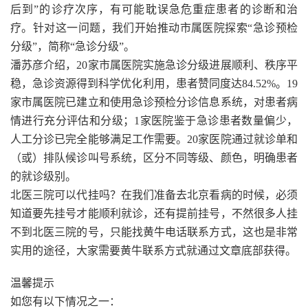
后到”的诊疗次序，有可能耽误急危重症患者的诊断和治
疗。针对这一问题，我们开始推动市属医院探索“急诊预检
分级”，简称“急诊分级”。
潘苏彦介绍，20家市属医院实施急诊分级进展顺利、秩序平
稳，急诊资源得到科学优化利用，患者赞同度达84.52%。19
家市属医院已建立和使用急诊预检分诊信息系统，对患者病
情进行充分评估和分级；1家医院鉴于急诊患者数量偏少，
人工分诊已完全能够满足工作需要。20家医院通过就诊单和
（或）排队候诊叫号系统，区分不同等级、颜色，明确患者
的就诊级别。
北医三院可以代挂吗？在我们准备去北京看病的时候，必须
知道要先挂号才能顺利就诊，还有提前挂号，不然很多人挂
不到北医三院的号，只能找黄牛电话联系方式，这也是非常
实用的途径，大家需要黄牛联系方式就通过文章底部获得。
温馨提示
如您有以下情况之一：