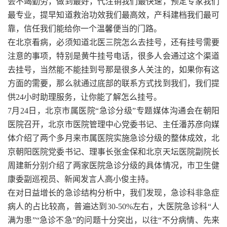
会不竭勤劳，做到最好，代注销我们最快速，预定专家我们
最专业，提早知道救治功效我们最高效，产科建档我们最可
靠，信任我们能给你一个温馨便当的门路。
在北京看病，必须知道北医三院怎么去挂号，还有挂号需要
注意的事项，特别是黄牛挂号电话，很多人会通过这个渠道
去挂号，当然能不能挂到号那是很多人关注的，如果你有这
方面的需要，那么就通过底部的联系方式找到我们，我们提
供24小时助理服务，让你能了解怎么挂号。
7月24日，北京市属医院“急诊分级”专题媒体沟通会在朝阳
医院召开，北京市医院管理中心党委书记、主任潘苏彦向媒
体介绍了两个多月来市属医院实施急诊分级的整体成效，北
京朝阳医院党委书记、理事长张金保和北京天坛医院副院长
周建新分别介绍了两家医院急诊分级的具体情况，市卫生健
康委副巡视员、新闻发言人高小俊主持。
在对日益增长的急诊结构分析中，我们发现，急诊科非急症
病人的占比较高，普遍达到30-50%左右，大医院急诊科“人
满为患”“急诊不急”的问题十分突出，以往“不分病情、先来