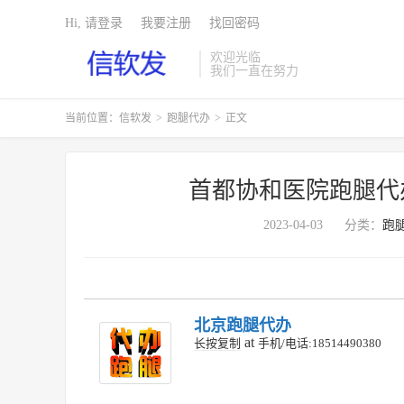
Hi, 请登录
我要注册
找回密码
欢迎光临
我们一直在努力
当前位置：
信软发
>
跑腿代办
>
正文
首都协和医院跑腿代
2023-04-03
分类：
跑
北京跑腿代办
at
长按复制
手机/电话:18514490380