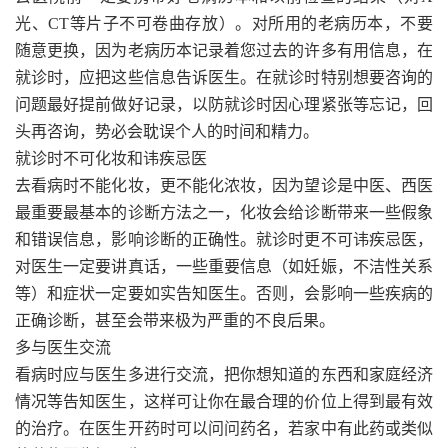
光、CT等片子不可卷曲存放）。对所用的老病历本，不要
随意更换，因为老病历本记录着您过去的许多有用信息，在
就诊时，应把这些信息告诉医生。在就诊时特别想要咨询的
问题最好提前做好记录，以防就诊时因心理紧张等忘记，回
头再咨询，势必会耽误个人的时间和精力。
就诊时不可化妆和讳疾忌医
去看病时不能化妆，更不能化浓妆，因为望诊是中医、西医
最重要最基本的诊断方法之一，化妆会给诊断带来一些假象
和错误信息，影响诊断的正确性。就诊时更不可讳疾忌医，
对医生一定要讲真话，一些重要信息（如妊娠，不洁性关系
等）和症状一定要如实告知医生。否则，会影响一些疾病的
正确诊断，甚至会带来极为严重的不良后果。
多与医生交流
看病时应与医生多进行交流，把你想知道的东西和家庭经济
情况等告知医生，这样可让你在最合理的价位上得到最有效
的治疗。在医生开药时可以问问药名，若家中有此药或类似