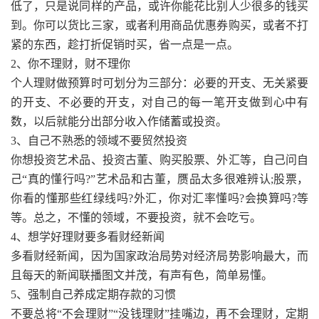
低了，只是说同样的产品，或许你能花比别人少很多的钱买
到。你可以货比三家，或者利用商品优惠券购买，或者不打
紧的东西，趁打折促销时买，省一点是一点。
2、你不理财，财不理你
个人理财做预算时可划分为三部分：必要的开支、无关紧要
的开支、不必要的开支，对自己的每一笔开支做到心中有
数，以后就能分出部分收入作储蓄或投资。
3、自己不熟悉的领域不要贸然投资
你想投资艺术品、投资古董、购买股票、外汇等，自己问自
己“真的懂行吗?”艺术品和古董，赝品太多很难辨认;股票，
你看的懂那些红绿线吗?外汇，你对汇率懂吗?会换算吗?等
等。总之，不懂的领域，不要投资，就不会吃亏。
4、想学好理财要多看财经新闻
多看财经新闻，因为国家政治局势对经济局势影响最大，而
且每天的新闻联播图文并茂，有声有色，简单易懂。
5、强制自己养成定期存款的习惯
不要总将“不会理财”“没钱理财”挂嘴边，再不会理财，定期