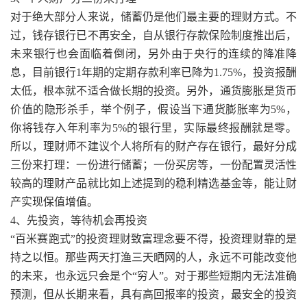
对于绝大部分人来说，储蓄仍是他们最主要的理财方式。不
过，钱存银行已不再安全，自从银行存款保险制度推出后，
未来银行也会面临着倒闭，另外由于央行的连续的降准降
息，目前银行1年期的定期存款利率已降为1.75%，投资报酬
太低，根本就不适合做长期的投资。另外，通货膨胀是货币
价值的隐形杀手，举个例子，假设当下通货膨胀率为5%，
你将钱存入年利率为5%的银行里，实际最终报酬就是零。
所以，理财师不建议个人将所有的财产存在银行，最好分成
三份来打理：一份进行储蓄；一份买房等，一份配置灵活性
较高的理财产品就比如上述提到的稳利精选基金等，能让财
产实现保值增值。
4、先投资，等待机会再投资
“百米赛跑式”的投资理财致富理念要不得，投资理财靠的是
持之以恒。那些两天打渔三天晒网的人，永远不可能改变他
的未来，也永远只会是个“穷人”。对于那些短期内无法准确
预测，但从长期来看，具有高回报率的投资，最安全的投资