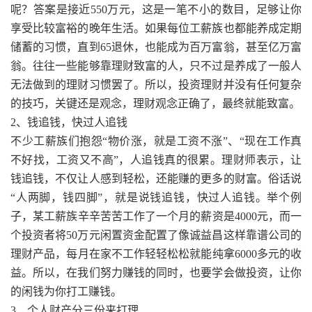
呢？答案是接近550万元，这是一笔不小的数目，足够让你
享受比较富裕的晚年生活。如果每位工薪族也都能养成定期
储蓄的习惯，直到65退休，也能成为百万富翁，甚至亿万富
翁。往往一些能够靠理财致富的人，只不过是养成了一般人
无法做到的理财习惯罢了。所以，投资理财并没有任何复杂
的技巧，关键还是观念，理财观念正确了，最终就能致富。
2、钱追钱，快过人追钱
不少工薪族们抱怨“物价涨，就是工资不涨”、“现在工作真
不好找，工资又不高”，人追钱真的很累。理财师表示，让
钱追钱，不仅让人感到轻松，还能赚的更多的财富。俗话说
“人两脚，钱四脚”，就是说钱追钱，快过人追钱。举个例
子，某工薪族辛辛苦苦工作了一个月的薪资是4000元，而一
个投资者将50万元闲置资金配置了像诚益昌这样靠谱公司的
理财产品，每月在家不工作轻轻松松就能纯拿6000多元的收
益。所以，在我们努力赚钱的同时，也要学会做投资，让你
的闲钱为你打工赚钱。
3、个人财产分三份来打理