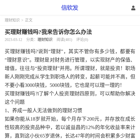
理财知识
>
正文
买理财赚钱吗?我来告诉你怎么办法
2023-03-12
分类：
理财知识
阅读(481)
评论(0)
买理财赚钱吗?说到“理财”，其实不管你有多少钱，都要有
“理财意识”。理财是对财务进行管理，以实现财产的保值、
增值，往往与“投资理财”并用。所谓理财，就是投资！职场
新人刚刚完成从学生到职场人的转变，起薪可能并不高，但
不要小看3000块钱，5000块钱，它也是可以理一理的！
买理财赚钱吗?l了解个人投资理财四原则，可以帮助你解决
这个问题
1、养成一般人无法做到的理财习惯
如果你能从18岁就开始，每个月存下200元，并存放在成长
性较高的投资品种中，若以诚益昌的12%的年化收益率来计
算，直到这小伙65岁退休，长达47年的时间会积累多少财富