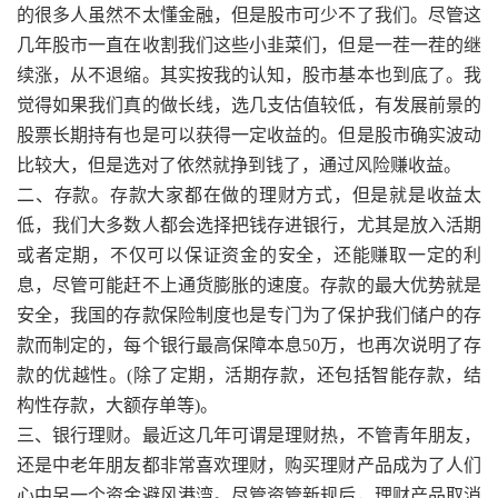
的很多人虽然不太懂金融，但是股市可少不了我们。尽管这
几年股市一直在收割我们这些小韭菜们，但是一茬一茬的继
续涨，从不退缩。其实按我的认知，股市基本也到底了。我
觉得如果我们真的做长线，选几支估值较低，有发展前景的
股票长期持有也是可以获得一定收益的。但是股市确实波动
比较大，但是选对了依然就挣到钱了，通过风险赚收益。
二、存款。存款大家都在做的理财方式，但是就是收益太
低，我们大多数人都会选择把钱存进银行，尤其是放入活期
或者定期，不仅可以保证资金的安全，还能赚取一定的利
息，尽管可能赶不上通货膨胀的速度。存款的最大优势就是
安全，我国的存款保险制度也是专门为了保护我们储户的存
款而制定的，每个银行最高保障本息50万，也再次说明了存
款的优越性。(除了定期，活期存款，还包括智能存款，结
构性存款，大额存单等)。
三、银行理财。最近这几年可谓是理财热，不管青年朋友，
还是中老年朋友都非常喜欢理财，购买理财产品成为了人们
心中另一个资金避风港湾。尽管资管新规后，理财产品取消