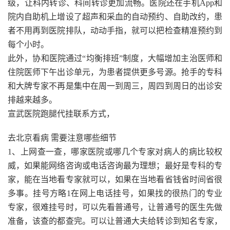
级，让科内转诊、科间转诊更加流畅。医院还在手机App和
院内自助机上增设了超声和采血的自动预约、自助改约，患
者不用再到医院排队，动动手指，就可以把检查精准预约到
每个小时。
此外，协和医院通过“均衡排班”制度，大幅增加主治医师和
住院医师下午出诊单元，为患者提供更多号源。抢手的专科
和大牌专家不再是集中在周一到周三，周四到周日的出诊安
排越来越多。
宣武医院跑腿代挂联系方式，
去北京看病 需要注意哪些细节
1、上网查一查，哪家医院或哪几个专家对病人的病比较权
威，如果能网络咨询或电话咨询最为理想；最好是专科的专
家，能在当地看专家就可以，如果在当地看省钱省时间省很
多事。挂号方略1在网上电话挂号，如果找的很热门的专业
专家，很难挂号时，可以先看普通号，让普通号的医生先做
准备，该查的都查完。可以让普通大夫给转诊到知名专家，