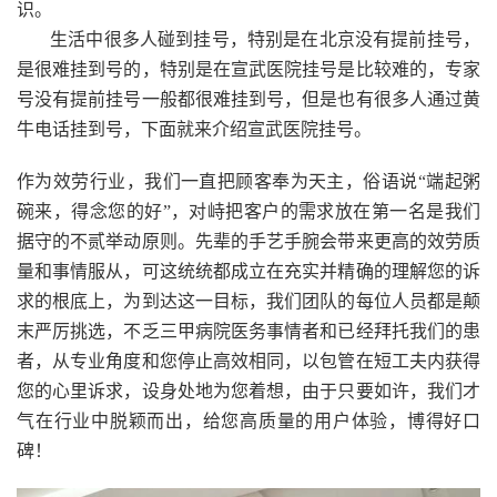
识。
生活中很多人碰到挂号，特别是在北京没有提前挂号，
是很难挂到号的，特别是在宣武医院挂号是比较难的，专家
号没有提前挂号一般都很难挂到号，但是也有很多人通过黄
牛电话挂到号，下面就来介绍宣武医院挂号。
作为效劳行业，我们一直把顾客奉为天主，俗语说“端起粥
碗来，得念您的好”，对峙把客户的需求放在第一名是我们
据守的不贰举动原则。先辈的手艺手腕会带来更高的效劳质
量和事情服从，可这统统都成立在充实并精确的理解您的诉
求的根底上，为到达这一目标，我们团队的每位人员都是颠
末严厉挑选，不乏三甲病院医务事情者和已经拜托我们的患
者，从专业角度和您停止高效相同，以包管在短工夫内获得
您的心里诉求，设身处地为您着想，由于只要如许，我们才
气在行业中脱颖而出，给您高质量的用户体验，博得好口
碑！