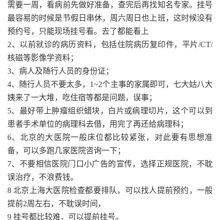
需要一周，看病前先做好准备，查完后再找知名专家。挂号
最容易的时候是节假日串休，周六周日也上班，这时候没有
预约号，只能现场挂号看。去了都能看上
2、以前就诊的病历资料，包括住院病历复印件，平片/CT/
核磁等影像学资料；
3、病人及随行人员的身份证；
4、随行人员不要太多，1~2个主事的家属即可，七大姑八大
姨来了一大堆，吃住宿等都是问题，误事；
5、最好带上肿瘤组织蜡块，白片或病理切片，这个可以到
患者手术单位的病理科去借，用完了再还给病理科；
6、北京的大医院一般床位都比较紧张，对此要有思想准
备，可以多跑几家医院咨询一下；
7、不要相信医院门口小广告的宣传，选择正规医院，不耽
误治疗，不浪费钱。
8 北京上海大医院检查都要排队，可以找人提前预约，一般
提前2周左右，不耽误时间，
9 挂号都比较难，可以提前挂号。