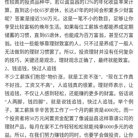
性较高的投资品种中，若以诚益昌的12%的年化收益率来计
算，直到这小伙65岁退休，长达47年的时间会积累多少财富
呢？答案是接近550万元，这是一笔不小的数目，足够让你
享受比较富裕的晚年生活。如果每位工薪族也都能养成定期
储蓄的习惯，直到65退休，也能成为百万富翁，甚至亿万富
翁。往往一些能够靠理财致富的人，只不过是养成了一般人
无法做到的理财习惯罢了。所以，投资理财并没有任何复杂
的技巧，关键还是观念，理财观念正确了，最终就能致富。
2、钱追钱，快过人追钱
不少工薪族们抱怨“物价涨，就是工资不涨”、“现在工作真
不好找，工资又不高”，人追钱真的很累。理财师表示，让
钱追钱，不仅让人感到轻松，还能赚的更多的财富。俗话说
“人两脚，钱四脚”，就是说钱追钱，快过人追钱。举个例
子，某工薪族辛辛苦苦工作了一个月的薪资是4000元，而一
个投资者将50万元闲置资金配置了像诚益昌这样靠谱公司的
理财产品，每月在家不工作轻轻松松就能纯拿6000多元的收
益。所以，在我们努力赚钱的同时，也要学会做投资，让你