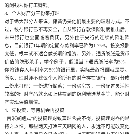
的闲钱为你打工赚钱。
3、个人财产分三份来打理
对于绝大部分人来说，储蓄仍是他们最主要的理财方式。不
过，钱存银行已不再安全，自从银行存款保险制度推出后，
未来银行也会面临着倒闭，另外由于央行的连续的降准降
息，目前银行1年期的定期存款利率已降为1.75%，投资报酬
太低，根本就不适合做长期的投资。另外，通货膨胀是货币
价值的隐形杀手，举个例子，假设当下通货膨胀率为5%，
你将钱存入年利率为5%的银行里，实际最终报酬就是零。
所以，理财师不建议个人将所有的财产存在银行，最好分成
三份来打理：一份进行储蓄；一份买房等，一份配置灵活性
较高的理财产品就比如上述提到的稳利精选基金等，能让财
产实现保值增值。
4、先投资，等待机会再投资
“百米赛跑式”的投资理财致富理念要不得，投资理财靠的是
持之以恒。那些两天打渔三天晒网的人，永远不可能改变他