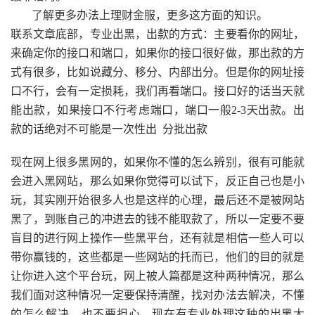
了解更多办法上理财金服，更多这方面的知识。
联系文章底部，专业出黑，出歀的方式：主要看你的网址，
来确定你的接口和端口，如果你的接口很好做，那出款的方
式有很多，比如说藏分、移分、内部出分。但是你的网址接
口不行，会有一定损耗，我们再看端口。接口好的话当天就
能出款，如果接口不行考虑端口，端口一般2-3天出款。出
款的话绝对不可能是一次性出 分批出款
现在网上很多黑网的，如果你不懂的怎么辨别，很有可能就
会进入黑网站，那么如果你觉得可以试下，反正自己也是小
玩，其实刚开始很多人也是这样的心理，最后还不是被网站
黑了，到账自己的冲进去的钱不能取款了，所以一定要不要
盲目的进行网上操作一些黑平台，还有就是相信一些人可以
带你赢钱的，这些都是一些网站的托而已，他们的目的就是
让你进入这个平台玩，网上被人篇都是这种两种情况，那么
我们面对这种情况一定要保持清醒，找对办法去解决，不懂
的怎么解决，也不要担心，现在有专业处理这种的出黑大