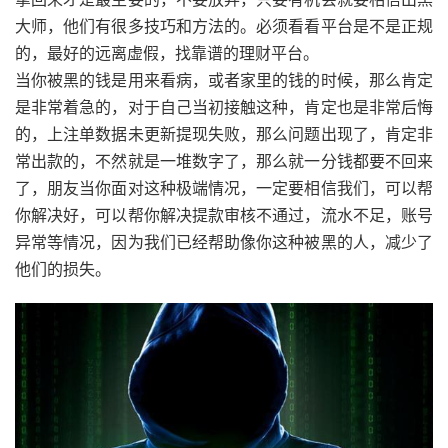
大师，他们有很多技巧和方法的。必须看看平台是不是正规
的，最好的远离虚假，找靠谱的理财平台。
当你被黑的钱是用来看病，或者家里的钱的时候，那么肯定
是非常着急的，对于自己当初接触这种，肯定也是非常后悔
的，上注单数据未更新提现失败，那么问题出现了，肯定非
常出款的，不然就是一堆数字了，那么就一分钱都要不回来
了，朋友当你面对这种极端情况，一定要相信我们，可以帮
你解决好，可以帮你解决提款审核不通过，流水不足，账号
异常等情况，因为我们已经帮助像你这种被黑的人，减少了
他们的损失。