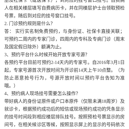
册及社保卡（或医保卡），到对应的挂号窗口挂号。自费病
人在相关楼层填写自费病历卡，并在同楼层护士台领取预检
号票，随后到对应的挂号窗口挂号。
2. 门诊预约规则是什么？
答： 实行实名制免费预约，与身份证、社保卡直接关联；
可预约二周内的专家门诊，四周内的专科及专病门诊（周末
及国定假日除外）额满为止。
3、预约平台什么时候开始开放专家号源？
各预约平台目前可预约2-14天内的专家号。自2016年3月1日
起，专家号源首次开放时间为开诊前14天上午10点整。（为
防止恶意抢号行为，号源开放时间以预约平台告知为准
哦。）
4、预约病人现场挂号需要怎么操作？
带好病人的身份证原件或户口本原件（仅限未满18周岁）及
就诊卡，根据预约成功后的短信或现场预约成功的凭条显示
的挂号时间段到相应楼层排队挂号。按照预检号票显示的房
间号，在相关候诊区等候，按照显示屏上的显示的号码依次