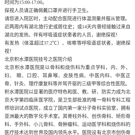
时间为15:00-17:00。
探视人员请正确佩戴口罩并进行手卫生。
请您进入院区时，主动配合医院进行体温测量并服从管理。
近两周内有湖北旅行史或居住史；或14天内曾经接触过来自
湖北的发热、伴有呼吸道症状患者的人员，谢绝探视！
有发热（体温超过37.2℃）、咳嗽等呼吸道症状者，谢绝探
视！
北京积水潭医院挂号之医院介绍
北京积水潭医院是以骨科和烧伤科为重点学科，内、外、
妇、 眼、口腔、耳鼻喉、皮肤性病、中医内科、中医正
骨、针灸、理疗康复科等并驾齐驱的三级甲等综合性医院。
积水潭医院以显著的医疗特色和医、教、研、防实力成为北
京大学第四临床医学院，是卫生部批准的唯一骨科专科工程
师培训试点医院，成立了国内第一家分子骨科实验室，拥有
亚洲最大的数字化手术室。其脊柱外科、创伤骨科、矫形骨
科、手外科、小儿骨科、骨肿瘤科、运动医学科和烧伤科的
医疗技术达到世界及国内领先水平。医院设有北京市创伤骨