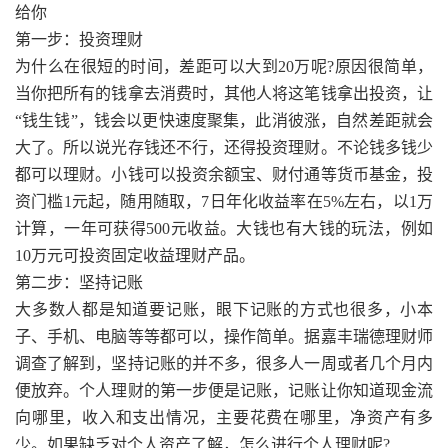
给你
第一步：投资理财
为什么在很短的时间，差距可以大到20万呢?原因很简单，
当你把所有的钱拿去消费时，其他人将这笔钱拿出投资，让
“钱生钱”，钱会以更快速度聚集，此消彼涨，自然差距就会
大了。所以说光存钱还不行，还得投资理财。不论钱多钱少
都可以理财。小钱可以投资余额宝、财付通等货币基金，投
资门槛1元起，随用随取，7日年化收益率在5%左右，以1万
计算，一年可获得500元收益。大钱也有大钱的玩法，例如
10万元可投资固定收益理财产品。
第二步：坚持记账
大多数人都是知道要记账，眼下记账的方式也很多，小本
子、手机、电脑等等都可以，操作简单。据嘉丰瑞德理财师
调查了解到，坚持记账的并不多，很多人一周或者几个月内
便放弃。个人理财的第一步便是记账，记账让你知道现金流
向哪里，收入和支出情况，主要花费在哪里，净资产有多
少。如果缺乏对个人资产了解，怎么进行个人理财呢?