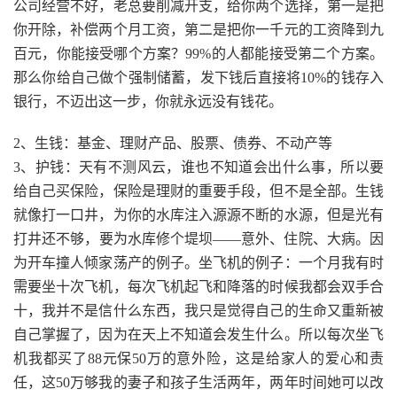
公司经营不好，老总要削减开支，给你两个选择，第一是把
你开除，补偿两个月工资，第二是把你一千元的工资降到九
百元，你能接受哪个方案？99%的人都能接受第二个方案。
那么你给自己做个强制储蓄，发下钱后直接将10%的钱存入
银行，不迈出这一步，你就永远没有钱花。
2、生钱：基金、理财产品、股票、债券、不动产等
3、护钱：天有不测风云，谁也不知道会出什么事，所以要
给自己买保险，保险是理财的重要手段，但不是全部。生钱
就像打一口井，为你的水库注入源源不断的水源，但是光有
打井还不够，要为水库修个堤坝——意外、住院、大病。因
为开车撞人倾家荡产的例子。坐飞机的例子：一个月我有时
需要坐十次飞机，每次飞机起飞和降落的时候我都会双手合
十，我并不是信什么东西，我只是觉得自己的生命又重新被
自己掌握了，因为在天上不知道会发生什么。所以每次坐飞
机我都买了88元保50万的意外险，这是给家人的爱心和责
任，这50万够我的妻子和孩子生活两年，两年时间她可以改