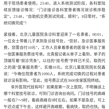
用于现场患者使用。23:40，进入系统测试阶段，各科室陆
续反馈接诊情况：“门诊接诊各科室患者情况就诊秩序稳
定”。23:48，“自助机交费测试完成，顺利”。8日零时，“系
统切换完成”！
紧接着，北京儿童医院急诊科室迎来了一名患者。00:01，
一位女士带着儿子来到急诊挂号处，“您好，急诊医事服务
费，您需自付10元”，工作人员拿着患者的医保卡开出了第
一张医事服务费挂号单。北青报记者从单子上看到，单子的
顶端写着“就诊凭条”，以往的“挂号费”字样已不见，取而代
之的是“医事服务费”，实缴10元。北京儿童医院院长倪鑫
说：“今晚住院患者为1090人，系统完成切换的过程对患者
就诊没有影响。”至此，挂号费正式在3600余家医院终结。
阜外医院代挂有吗？如果是第一次上医院，不明确该上
哪个科室挂号就诊，可到门诊咨询台询问。门诊挂号的高峰
一般在7～9时，看病高峰在9时左右。如果不是急症，可上
午迟点或下午去，这样避开高峰期，看病快，取药也快。每