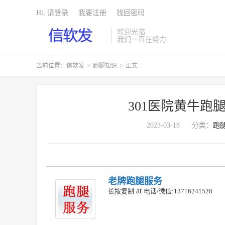
Hi, 请登录
我要注册
找回密码
欢迎光临
我们一直在努力
当前位置：
信软发
>
跑腿知识
>
正文
301医院黄牛跑
2023-03-18
分类：
跑
老牌跑腿服务
at
长按复制
电话/微信:13716241528