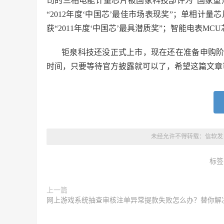
司的三相电能计量芯片被国家科技部评为“国家重点
“2012年度‘中国芯’最佳市场表现奖”；单相计量芯
获“2011年度‘中国芯’最具潜质奖”；智能电表MC
钜泉科技还没正式上市，现在还在准备申购
时间，只要等待官方披露就可以了，希望这篇文章
未经允许不得转载：
信软发
标签
上一篇
网上游戏系统抽查审核注单异常提款失败怎么办？替你解