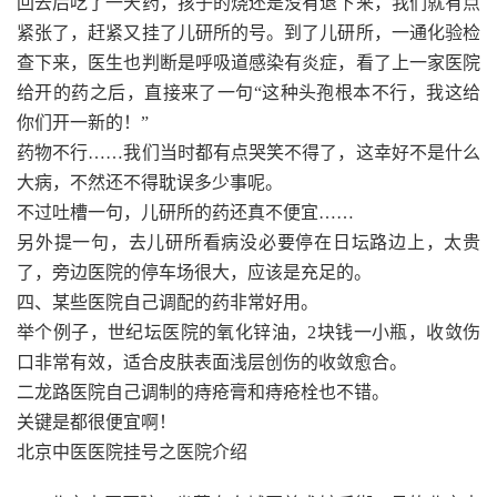
回去后吃了一天药，孩子的烧还是没有退下来，我们就有点
紧张了，赶紧又挂了儿研所的号。到了儿研所，一通化验检
查下来，医生也判断是呼吸道感染有炎症，看了上一家医院
给开的药之后，直接来了一句“这种头孢根本不行，我这给
你们开一新的！”
药物不行……我们当时都有点哭笑不得了，这幸好不是什么
大病，不然还不得耽误多少事呢。
不过吐槽一句，儿研所的药还真不便宜……
另外提一句，去儿研所看病没必要停在日坛路边上，太贵
了，旁边医院的停车场很大，应该是充足的。
四、某些医院自己调配的药非常好用。
举个例子，世纪坛医院的氧化锌油，2块钱一小瓶，收敛伤
口非常有效，适合皮肤表面浅层创伤的收敛愈合。
二龙路医院自己调制的痔疮膏和痔疮栓也不错。
关键是都很便宜啊！
北京中医医院挂号之医院介绍