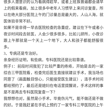
很多人潜意识的认为看病得趁早，或者上班族普遍都会请早
上的假来看病，加上很多中老年人习惯早上来问诊复查，所
以在绝大部分医院上午的门诊量总是最大的，人山人海，就
医体验非常不好。
如果不是非得一早去医院检查的急重症，建议在下午或者小
夜诊时间段去就医，人会少很多很多，比如儿研所，小夜诊
跟上午那就是一个天上一个地下，大人和孩子都能舒服很
多。
3、专病还是专治好。
亲身经历证明，有些病，专科医院还是比较靠谱。
例子1：前段时间我犯了比较严重的痔疮，开始是去的一家
综合三甲医院看，检查完后医生直接就建议手术，我当场也
同意了（画面触目惊心，只能接受医生建议），连手术时间
都给预约了，最后还是媳妇在电话里提醒说，手术这样的事
是不是再去专科医院复查一下？
我想想也对，虽然是小手术，毕竟伤元气，能不做还是不做
的好。于是我赶紧在手机上预约了一家专科三甲医院的上午