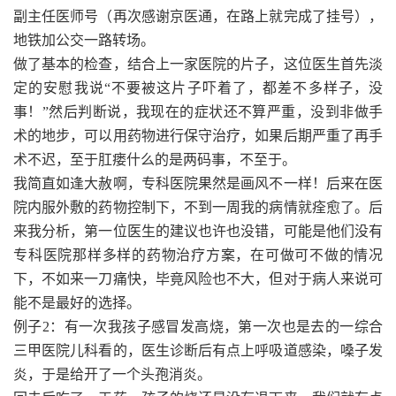
副主任医师号（再次感谢京医通，在路上就完成了挂号），
地铁加公交一路转场。
做了基本的检查，结合上一家医院的片子，这位医生首先淡
定的安慰我说“不要被这片子吓着了，都差不多样子，没
事！”然后判断说，我现在的症状还不算严重，没到非做手
术的地步，可以用药物进行保守治疗，如果后期严重了再手
术不迟，至于肛瘘什么的是两码事，不至于。
我简直如逢大赦啊，专科医院果然是画风不一样！后来在医
院内服外敷的药物控制下，不到一周我的病情就痊愈了。后
来我分析，第一位医生的建议也许也没错，可能是他们没有
专科医院那样多样的药物治疗方案，在可做可不做的情况
下，不如来一刀痛快，毕竟风险也不大，但对于病人来说可
能不是最好的选择。
例子2：有一次我孩子感冒发高烧，第一次也是去的一综合
三甲医院儿科看的，医生诊断后有点上呼吸道感染，嗓子发
炎，于是给开了一个头孢消炎。