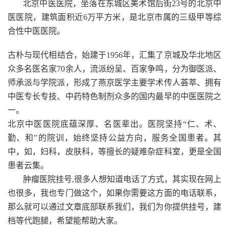
北京中医医院，坐落在东城区美术馆后街23号的北京中
医医院，建筑面积近6万平方米，是北京市属的三级甲等综
合性中医医院。
古朴与现代相结合，始建于1956年，汇集了京城及华北地区
众多名医名家70余人，流派纷呈、百家争鸣，分为御医派、
师承派与学院派，形成了燕京医学主要学术传人荟萃、拥有
中医专长专技、中药特色制剂众多的国内最早的中医医院之
一。
北京中医医院底蕴深厚、名医辈出。医院坚持“仁、术、
勤、和”的院训，始终坚持公益方向，服务全国患者。其
中，如，妇科，皮肤科，等擅长的疑难杂症科室，更是全国
患者云集。
肿瘤医院挂号,很多人想知道电话了方式，其实现在网上
也很多，我也专门做这个，如果你需要这方面的电话联系，
那么就可以通过文章底部联系我们，我们为你提供挂号，建
档等代跑腿，希望能帮助大家。