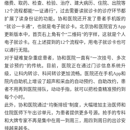
缴费、取药、检查、检验、治疗、建大病历、住院、出院等
12个流程都能“一证通行”，过去需要读就诊卡的诊疗环节都
扩展了读身份证的功能。协和医院还开发了患者手机版的
“就诊一卡通”，也就是电子就诊卡。北京协和医院官方App
更新版本中，首页右上角有个“二维码”的字样，这就是个人
电子就诊卡。在上述提到的12个流程中，用电子就诊卡也可
以通行无阻。
对于疑难复杂重症患者，协和医院一直有“一次挂号、多次
复诊预约”的传统。目前，医院正在通过门诊信息系统升
级，让科内转诊、科间转诊更加流畅。医院还在手机App和
院内自助机上增设了超声和采血的自动预约、自助改约，患
者不用再到医院排队，动动手指，就可以把检查精准预约到
每个小时。
此外，协和医院通过“均衡排班”制度，大幅增加主治医师和
住院医师下午出诊单元，为患者提供更多号源。抢手的专科
和大牌专家不再是集中在周一到周三，周四到周日的出诊安
排越来越多。