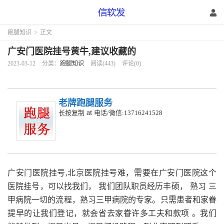
跑腿知识
>
正文
广安门医院挂号黄牛,建议收藏的
2023-03-12
分类：
跑腿知识
阅读(443)
评论(0)
老牌跑腿服务
at
长按复制
电话/微信:13716241528
广安门医院挂号,
北京医院挂号难，需要在广安门医院这个
医院挂号，可以找我们，
我们团队职员经历丰硕，
熟习
三
甲病院一切的流程，熟习三甲病院的专家。只需患者和家眷
提早的让我们登记，就会省去家眷许多工夫和款项
。我们