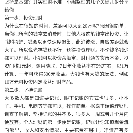
坚持是基础？其实理财不难，小编整理的几个关键几步分享
给你
第一步：投资理财
为什么在很短的时间，差距可以大到20万呢?原因很简单，
当你把所有的钱拿去消费时，其他人将这笔钱拿出投资，让
“钱生钱”，钱会以更快速度聚集，此消彼涨，自然差距就会
大了。所以说光存钱还不行，还得投资理财。不论钱多钱少
都可以理财。小钱可以投资余额宝、财付通等货币基金，投
资门槛1元起，随用随取，7日年化收益率在5%左右，以1万
计算，一年可获得500元收益。大钱也有大钱的玩法，例如
10万元可投资固定收益理财产品。
第二步：坚持记账
大多数人都是知道要记账，眼下记账的方式也很多，小本
子、手机、电脑等等都可以，操作简单。据嘉丰瑞德理财师
调查了解到，坚持记账的并不多，很多人一周或者几个月内
便放弃。个人理财的第一步便是记账，记账让你知道现金流
向哪里，收入和支出情况，主要花费在哪里，净资产有多