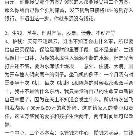
百元，你能接受哪个方案？99%的人都能接受第二个方案。
那么你给自己做个强制储蓄，发下钱后直接将10%的钱存入
银行，不迈出这一步，你就永远没有钱花。
2、生钱：基金、理财产品、股票、债券、不动产等
3、护钱：天有不测风云，谁也不知道会出什么事，所以要
给自己买保险，保险是理财的重要手段，但不是全部。生钱
就像打一口井，为你的水库注入源源不断的水源，但是光有
打井还不够，要为水库修个堤坝——意外、住院、大病。因
为开车撞人倾家荡产的例子。坐飞机的例子：一个月我有时
需要坐十次飞机，每次飞机起飞和降落的时候我都会双手合
十，我并不是信什么东西，我只是觉得自己的生命又重新被
自己掌握了，因为在天上不知道会发生什么。所以每次坐飞
机我都买了88元保50万的意外险，这是给家人的爱心和责
任，这50万够我的妻子和孩子生活两年，两年时间她可以改
嫁。
一个中心，三个基本点：以管钱为中心，攒钱为起点，生钱