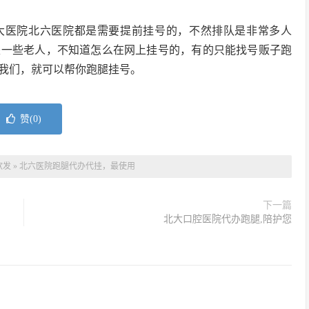
大医院北六医院都是需要提前挂号的，不然排队是非常多人
是一些老人，不知道怎么在网上挂号的，有的只能找号贩子跑
我们，就可以帮你跑腿挂号。
赞(
0
)
软发
»
北六医院跑腿代办代挂，最使用
下一篇
北大口腔医院代办跑腿,陪护您