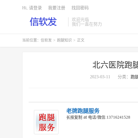
Hi, 请登录
我要注册
找回密码
欢迎光临
我们一直在努力
当前位置：
信软发
>
跑腿知识
>
正文
北六医院跑
2023-03-11
分类：
跑
老牌跑腿服务
at
长按复制
电话/微信:13716241528