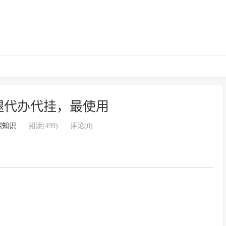
腿代办代挂，最使用
腿知识
阅读(499)
评论(0)