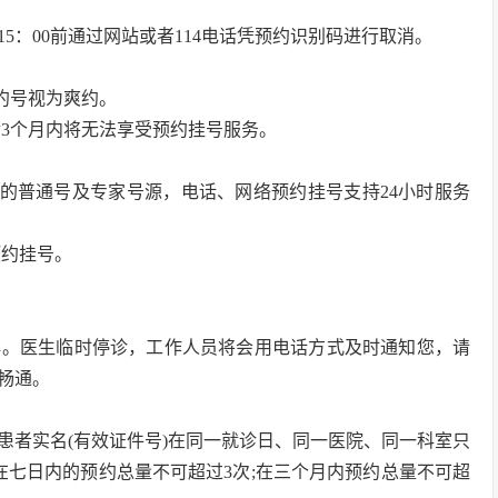
5：00前通过网站或者114电话凭预约识别码进行取消。
约号视为爽约。
后3个月内将无法享受预约挂号服务。
内的普通号及专家号源，电话、网络预约挂号支持24小时服务
预约挂号。
解。医生临时停诊，工作人员将会用电话方式及时通知您，请
畅通。
患者实名(有效证件号)在同一就诊日、同一医院、同一科室只
;在七日内的预约总量不可超过3次;在三个月内预约总量不可超