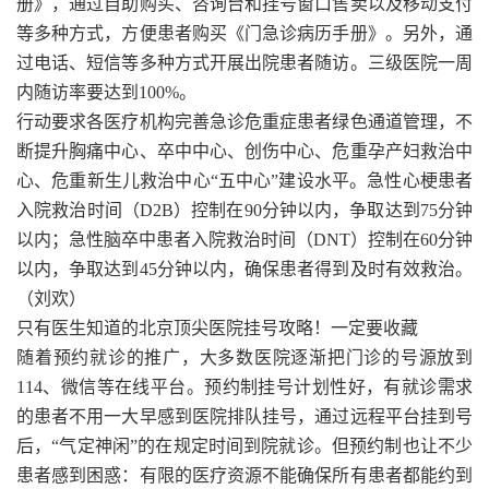
册》，通过自助购买、咨询台和挂号窗口售卖以及移动支付
等多种方式，方便患者购买《门急诊病历手册》。另外，通
过电话、短信等多种方式开展出院患者随访。三级医院一周
内随访率要达到100%。
行动要求各医疗机构完善急诊危重症患者绿色通道管理，不
断提升胸痛中心、卒中中心、创伤中心、危重孕产妇救治中
心、危重新生儿救治中心“五中心”建设水平。急性心梗患者
入院救治时间（D2B）控制在90分钟以内，争取达到75分钟
以内；急性脑卒中患者入院救治时间（DNT）控制在60分钟
以内，争取达到45分钟以内，确保患者得到及时有效救治。
（刘欢）
只有医生知道的北京顶尖医院挂号攻略！一定要收藏
随着预约就诊的推广，大多数医院逐渐把门诊的号源放到
114、微信等在线平台。预约制挂号计划性好，有就诊需求
的患者不用一大早感到医院排队挂号，通过远程平台挂到号
后，“气定神闲”的在规定时间到院就诊。但预约制也让不少
患者感到困惑：有限的医疗资源不能确保所有患者都能约到