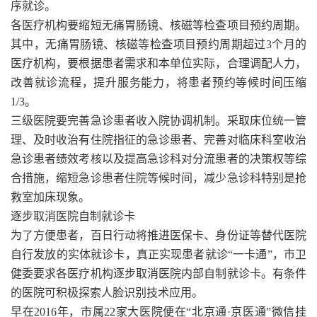
序就诊。
各医疗机构要缩短无痛胃肠镜、核磁等检查项目预约周期。
其中，无痛胃肠镜、核磁等检查项目预约周期超过3个月的
医疗机构，要根据患者需求和本单位实际，合理调配人力，
改善就诊流程，提升服务能力，将患者预约等候时间压缩
1/3。
三级医院要完善急诊患者收入院协调机制。采取床位统一管
理、及时收治有住院指征的急诊患者、完善对临床科室收治
急诊患者绩效考核以及提高急诊科对分流患者的决策权等综
合措施，缩短急诊患者住院等候时间，减少急诊科特别是抢
救室加床现象。
逐步取消医院自制就诊卡
为了方便患者，百日行动将推进医保卡、身份证等替代医院
自行发放的实体就诊卡，真正实现患者就诊“一卡通”，市卫
健委要求各医疗机构逐步取消医院内部自制就诊卡。有条件
的医院可积极探索人脸识别技术应用。
早在2016年，市属22家大医院便在“北京通·京医通”微信挂