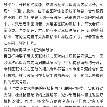
号平台上开通预约功能，这些医院逐步取消院内就诊卡，实
现“一卡通”。此前，由于各医院信息系统不兼容，合作银行
也不同，患者几乎是每到一家医院，就得再办一张院内就诊
卡，以致患者手里攥着一大堆各医院的就诊卡，每次看病非
常麻烦。直到现在，本市仍有不少三级医院还在沿用院内就
诊卡，有的医院若不先办就诊卡并与医院关联，患者甚至无
法在网上预约挂号。
提前两周向基层医院预留号源
百日行动要求落实医联体核心医院向基层预留号源工作。医
联体核心医院提前两周向基层医疗卫生机构预留预约号源，
专科医联体核心医院的相关专科预留30%专家号源给合作医
疗机构。核心医院可在专家出诊前两天，收回预留后未被预
约的专家号源。
市卫健委还要求各医院积极拓展“互联网+”服务，实现移动
支付、检验检查结果线上推送等，减少患者排队和往返医疗
机构次数。同时，多途径方便患者获取《门急诊病历手