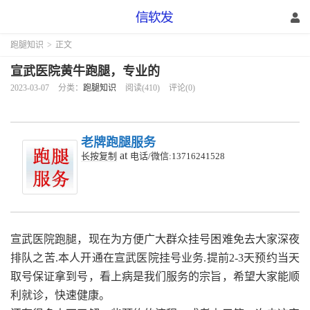
跑腿知识
>
正文
宣武医院黄牛跑腿，专业的
2023-03-07
分类：
跑腿知识
阅读(410)
评论(0)
老牌跑腿服务
at
长按复制
电话/微信:13716241528
宣武医院跑腿，
现在为方便广大群众挂号困难免去大家深夜
排队之苦.本人开通在宣武医院挂号业务.提前2-3天预约当天
取号保证拿到号，看上病是我们服务的宗旨，希望大家能顺
利就诊，快速健康。