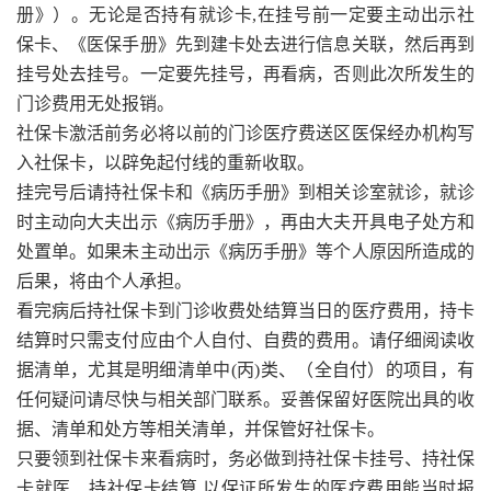
册》）。无论是否持有就诊卡,在挂号前一定要主动出示社
保卡、《医保手册》先到建卡处去进行信息关联，然后再到
挂号处去挂号。一定要先挂号，再看病，否则此次所发生的
门诊费用无处报销。
社保卡激活前务必将以前的门诊医疗费送区医保经办机构写
入社保卡，以辟免起付线的重新收取。
挂完号后请持社保卡和《病历手册》到相关诊室就诊，就诊
时主动向大夫出示《病历手册》，再由大夫开具电子处方和
处置单。如果未主动出示《病历手册》等个人原因所造成的
后果，将由个人承担。
看完病后持社保卡到门诊收费处结算当日的医疗费用，持卡
结算时只需支付应由个人自付、自费的费用。请仔细阅读收
据清单，尤其是明细清单中(丙)类、（全自付）的项目，有
任何疑问请尽快与相关部门联系。妥善保留好医院出具的收
据、清单和处方等相关清单，并保管好社保卡。
只要领到社保卡来看病时，务必做到持社保卡挂号、持社保
卡就医、持社保卡结算,以保证所发生的医疗费用能当时报