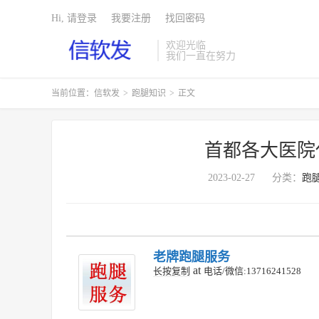
Hi, 请登录
我要注册
找回密码
欢迎光临
我们一直在努力
当前位置：
信软发
>
跑腿知识
>
正文
首都各大医院
2023-02-27
分类：
跑
老牌跑腿服务
at
长按复制
电话/微信:13716241528