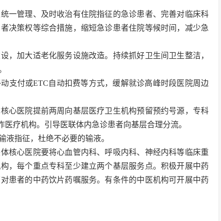
位统一管理、及时收治有住院指征的急诊患者、完善对临床科
患者决策权等综合措施，缩短急诊患者住院等候时间，减少急
建设，加大适老化服务设施改造。持续抓好卫生间卫生整洁，
。
动支付或ETC自动扣费等方式，缓解就诊高峰时段医院周边
体核心医院提前两周向基层医疗卫生机构预留预约号源，专科
合作医疗机构。引导医联体内急诊患者向基层合理分流。
输液指征，杜绝不必要的输液。
联体核心医院要将心血管内科、呼吸内科、神经内科等临床重
机构，每个重点专科至少建立两个基层服务点。积极开展中药
面对患者的中药饮片药嘱服务。有条件的中医机构可开展中药