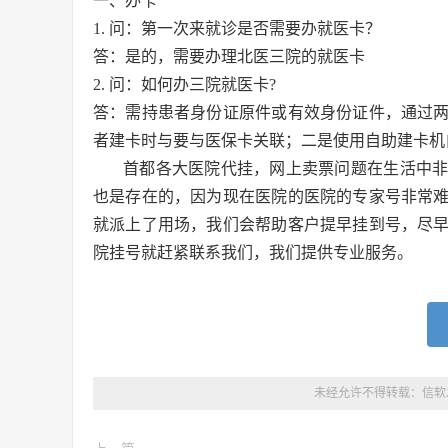
一、办卡
1. 问：第一次来就诊是否需要办就医卡？
答：是的，需要办理北医三院的就医卡
2. 问：如何办三院就医卡?
答：需持患者身份证原件或有效身份证件，通过
者建卡时与要与医保卡关联；二是使用自助建卡机
首都各大医院代挂，
网上卖票问题在生活中
也是存在的，因为现在医院的医院的专家号非常
就派上了用场，我们会帮助客户提早挂到号，尽
院挂号就赶紧联系我们，我们提供专业服务。
未经允许不得转载：
信软