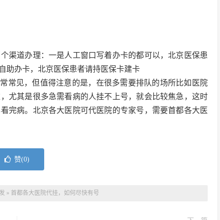
两个渠道办理：一是人工窗口写着办卡的都可以，北京医保患
自助办卡，北京医保患者请持医保卡建卡
非常常见，但值得注意的是，在很多需要排队的场所比如医院
难，尤其是很多急需看病的人挂不上号，就会比较焦急，这时
早看完病。北京各大医院可代医院的专家号，需要首都各大医
赞(
0
)
发
»
首都各大医院代挂，如何尽快有号