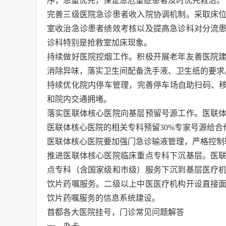
序，急重优先，保证急危重症患者及时优先救治。
完善三级医院急诊患者收入院协调机制。采取床
室收治急诊患者绩效考核以及提高急诊科对分流
诊科特别是抢救室加床现象。
持续做好医院控烟工作。积极开展老年友善医院
消除异味，落实卫生间配备洗手液、卫生纸的要求
持续优化院内停车管理，完善停车场自助扫码、移
和院内交通拥堵。
落实医联体核心医院向基层预留号源工作。医联
医联体核心医院的相关专科预留30%专家号源给
医联体核心医院要加强门急诊输液管理，严格控制
推进医联体核心医院临床重点专科下沉基层。医
点专科（含国家级和市级）服务下沉到基层医疗
饮片药嘱服务。二级以上中医医疗机构开设直接
饮片药嘱服务的信息系统建设。
首都各大医院挂号，门诊常见问题解答