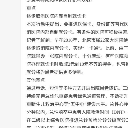
少患者排队和往返医疗机构次数。
重点
逐步取消医院内部自制就诊卡
本次行动中提出，要推进医保卡、身份证等替代医
消医院内部自制就诊卡。有条件的医院可积极探索
记者了解到，早在2016年，北京市属22家大医院
逐步取消院内就诊卡，实现“一卡通”。此前，由
院就得办一张院内就诊卡，十分麻烦。有些医院
院办理就诊卡时收取2元到10元不等的押金，也曾
就诊将为患者提供更多便利。
其他亮点
通过电话、短信等多种方式开展出院患者随访。三级
持续完善急诊危重症患者绿色通道管理，不断提
重新生儿救治中心等“五中心”建设水平。急性心梗
分钟以内；急性脑卒中患者入院救治时间（DNT）
在二级以上综合医院推进急诊预检分诊分级就诊