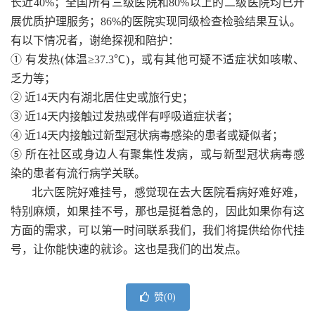
长近40%；全国所有三级医院和80%以上的二级医院均已开
展优质护理服务；86%的医院实现同级检查检验结果互认。
有以下情况者，谢绝探视和陪护：
① 有发热(体温≥37.3℃)，或有其他可疑不适症状如咳嗽、
乏力等；
② 近14天内有湖北居住史或旅行史；
③ 近14天内接触过发热或伴有呼吸道症状者；
④ 近14天内接触过新型冠状病毒感染的患者或疑似者；
⑤ 所在社区或身边人有聚集性发病，或与新型冠状病毒感
染的患者有流行病学关联。
北六医院好难挂号，
感觉现在去大医院看病好难好难，
特别麻烦，如果挂不号，那也是挺着急的，因此如果你有这
方面的需求，可以第一时间联系我们，我们将提供给你代挂
号，让你能快速的就诊。这也是我们的出发点。
赞(
0
)