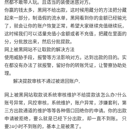
然都不敢带人玩。且适当的装傻迷惑对方。
你赢的钱太多，黑网不给出款，这时候用藏分的方法把分藏
起来一部分，制造假的流水单，黑网看到你的金额已经输光
了，就会让你的账户恢复正常，希望大家继续充值继续玩，
这时候我们可以适量充值小金额或者不充值，把藏在里面的
分，分批放出来，然后分批提款。
网上被黑网站不让取款的解决方法
使用威胁手段，报警等方法影响对方。达到出款的目的。实
在都没有办法了就报警，留好你的转账凭证，让警察协助处
理。
解决提款审核不通过被退回账户,
网上被黑网站取款说系统审核维护不给提款该怎么办?什么
账号异常，风控审核，系统维护，账户异常，涉嫌套利，第
三方出款通道的维护等等各种借口回绝你的申请。你的出款
申请被拒绝，要么就是已经下分出款，却一直不到账。 只
要24小时不到账的，基本上是被黒了。