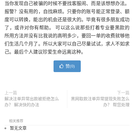
当你发现自己被骗的时候不要找客服闹、而是该想想办法。
报警？没有用的，自找麻烦。只要你的账号能正常登录、额
度可以转换，能出的机会还是很大的。毕竟有很多朋友成功
了，或许对你有帮助。 可以这么说那些打着专业要黑款的
所用方法并没有比我说的高明多少，要回一单的收费就够他
们生活几个月了。所以大家可以自己尽量试试，求人不如求
己。最后个人建议珍爱生命远离这种。
赞(
0
)
上一篇
下一篇
解决注单异常出款被拒绝怎么
黑网取款注单异常提现失败怎么
办？ 解决快的办法
办？ 帮您处理
相关推荐
暂无文章