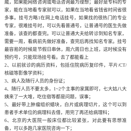
威，如果能网络咨询或电话咨询最为理想；最好是专科的专
家，能在当地看专家就可以，如果在当地看省钱省时间省很
多事。挂号方略1在网上电话挂号，如果找的很热门的专业
专家，很难挂号时，可以先看普通号，让普通号的医生先做
准备，该查的都查完。可以让普通大夫给转诊到知名专家，
需要一周，看病前先做好准备，查完后再找知名专家。挂号
最容易的时候是节假日串休，周六周日也上班，这时候没有
预约号，只能现场挂号看。去了都能看上
2、以前就诊的病历资料，包括住院病历复印件，平片/CT/
核磁等影像学资料；
3、病人及随行人员的身份证；
4、随行人员不要太多，1~2个主事的家属即可，七大姑八大
姨来了一大堆，吃住宿等都是问题，误事；
5、最好带上肿瘤组织蜡块，白片或病理切片，这个可以到
患者手术单位的病理科去借，用完了再还给病理科；
6、北京的大医院一般床位都比较紧张，对此要有思想准
备，可以多跑几家医院咨询一下；