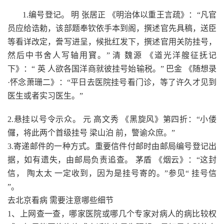
1.编号登记。 明 张居正 《明治体以重王言疏》：“凡官
员应给诰勅，该部题奉钦依手本到阁，撰述官先具稿，送臣
等看详改定，誊写进呈，候批红发下，撰述官用关防挂号，
然后中书舍人写轴用寳。” 清 魏源 《道光洋艘征抚记
下》：“ 英 人欲各国洋商就彼挂号始输税。” 巴金 《随想录
·怀念萧珊二》：“平日去医院挂号看门诊，等了许久才见到
医生或者实习医生。”
2.悬挂以号令示众。 元 高文秀 《黑旋风》第四折：“小偻
儸，将此两个首级挂号 梁山泊 前，警谕众庶。”
3.寄递邮件的一种方式。重要信件付邮时由邮局编号登记出
据，如有遗失，由邮局负责追查。 茅盾 《烟云》：“这封
信， 陶太太 一定收到，因为是挂号寄的。”参见“ 挂号信
”。
去北京看病 需要注意哪些细节
1、上网查一查，哪家医院或哪几个专家对病人的病比较权