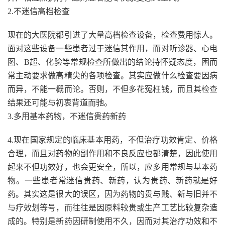
2.不迷信高档检查
现在的大医院都引进了大量高档检查设备，检查费用惊人。
面对这些设备一些患者过于迷信其作用，而对听诊器、心电
图、B超、化验等常规检查所做出的结论持怀疑态度，困而
常主动要求做高精尖的各项检查。其实应做什么检查要因病
而异，不能一概而论。否则，不但多花冤枉钱，而且其检查
结果还可能与初衷背道而驰。
3.多用基本药物，不迷信贵药新药
4.现在国家规定的临床基本用药，不但治疗功效肯定、价格
合理，而且对药物的副作用和不良反应也都清楚，因此使用
起来不但功效好，也会更安全，所以，应多用常规与基本药
物。一些患者常迷信贵药、新药，认为贵药、新药就是好
药。其实这是很大的误区，因为药物的贵与贱、新与旧并不
与疗效划等号，而往往是因原料较贵或生产工艺比较复杂造
成的。特别是新药因研制使用不久，因而对其治疗功效和不