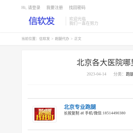
Hi, 请登录
我要注册
找回密码
欢迎光临
我们一直在努力
当前位置：
信软发
>
跑腿代办
>
正文
北京各大医院哪
2023-04-14
分类：
跑
北京专业跑腿
at
长按复制
手机/微信:18514490380