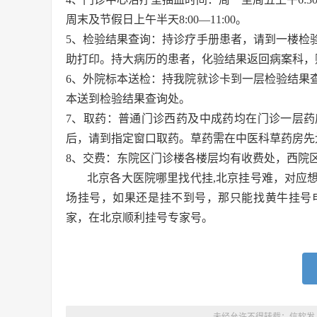
周末及节假日上午半天8:00—11:00。
5、检验结果查询：持诊疗手册患者，请到一楼检
助打印。持大病历的患者，化验结果返回病案科，
6、外院标本送检：持我院就诊卡到一层检验结果
本送到检验结果查询处。
7、取药：普通门诊西药及中成药均在门诊一层
后，请到指定窗口取药。草药需在中医科草药房先
8、交费：东院区门诊楼各楼层均有收费处，西院
北京各大医院哪里找代挂,北京挂号难，对应
场挂号，如果还是挂不到号，那只能找黄牛挂号
家，在北京顺利挂号专家号。
未经允许不得转载：
信软发