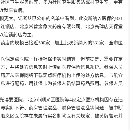
章社区卫生服务站等，多为社区卫生服务站或村卫生室，更有
近就医看病。
模更大。记者从已公布的名单中看到，此次新纳入医保的331
里连锁店、北京常营金象大药房有限公司、北京高碑店天保堂
以连锁药店为主。
店的规模已接近500家，加上此次新纳入的331家，全市医
在医保定点医院一样持社保卡实时结算，但前提是，需要在定
处方，并将处方信息实时上传到医疗保险信息系统。参保人员
售药店从医保网络下载定点医疗机构上传的处方信息，与纸介
信息进行配药，用社保卡为参保人员结算药品费用。参保人员
光博爱医院、北京市顺义区医院等4家定点医疗机构因存在违
报与实际不符、药房管理混乱、财务管理混乱等问题，被中断
市顺义区医院存在未履行实名制就医有关规定，被黄牌警示并