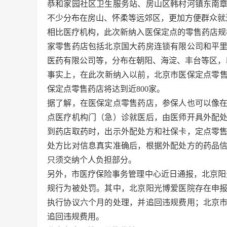
恭和家园社区卫生服务站、房山区韩村河镇东南
不少分布在房山、怀柔等远郊区，更加方便群众就
相比医疗机构，此次新纳入医保定点的零售药店规
家零售药店包括北京国大药房连锁有限公司和平
医药有限公司等，分布在朝阳、海淀、丰台等区，
事实上，在此次新纳入以前，北京市医保定点零售药
保定点零售药店将达到近800家。
据了解，在医保定点零售药店，参保人也可以像
点医疗机构门（急）诊就医后，由医师开具外配
到药店取药时，出示外配处方和社保卡，定点零
处方比对信息真实准确后，根据外配处方的药品
只须交纳个人负担部分。
另外，市医疗保险事务管理中心近日通报，北京阳
规行为被处罚。其中，北京阳光博爱医院存在申
执行协议六个月的处理，并追回违规费用；北京
追回违规费用。