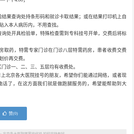
验结果查询处持条形码和就诊卡取结果；或在结果打印机上自
贴入本人病历内，不用查找。
查询处开具检验单，特殊检查需到专科挂号开单，交费后将标
药房取药，特需专家门诊在门诊八层特需药房，患者收费交费
划价再交费。
区门诊一、二、三、五层均有收费处。
想上北京各大医院挂号的朋友，希望你们能通过网络，或者现
电话了，在这方面我们就是做跑腿服务的，希望能帮助到大
赞(
0
)
»
北京各大医院哪里找代挂,如何尽快有好