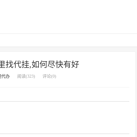
里找代挂,如何尽快有好
腿代办
阅读(323)
评论(0)