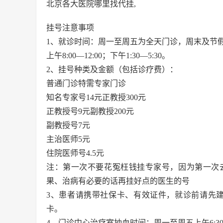
北京各大医院哪里找代挂,
挂号注意事项
1、就诊时间：周一至周五为全天门诊，周末及节
上午8:00—12:00；下午1:30—5:30。
2、挂号种类及金额（包括诊疗费）：
普通门诊特需专家门诊
知名专家号14元正教授300元
正教授号9元副教授200元
副教授号7元
主治医师5元
住院医师号4.5元
注：第一次不要花冤枉钱挂专家号，因为第一次
果、治病有必要的话再挂好点的医生的号
3、患者请携带社保卡、有效证件，就诊前请先建
卡。
4、门诊中心治疗室抽血时间：周一至周五上午6:30—