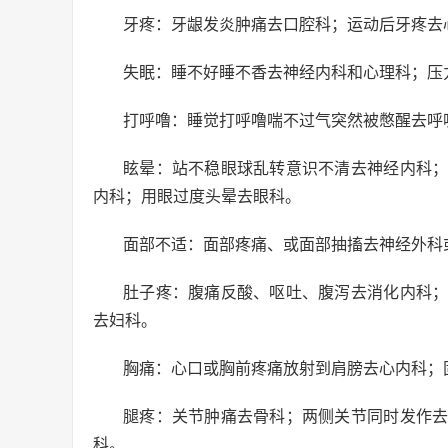
牙疼：牙龈发炎肿痛去口腔科；运动后牙疼去
失眠：睡不好睡不香去神经内科和心理科；压
打呼噜：睡觉打呼噜喘不过气突然被憋醒去呼
眩晕：站不稳眼球乱转意识不清去神经内科
内科；用眼过度头晕去眼科。
面部不适：面部疼痛、或面部抽搐去神经外科
肚子疼：腹痛反酸、呕吐、腹泻去消化内科
去妇科。
胸痛：心口或胸前疼痛放射到肩膀去心内科；
腿疼：关节肿痛去骨科；两侧关节同时发作
科。