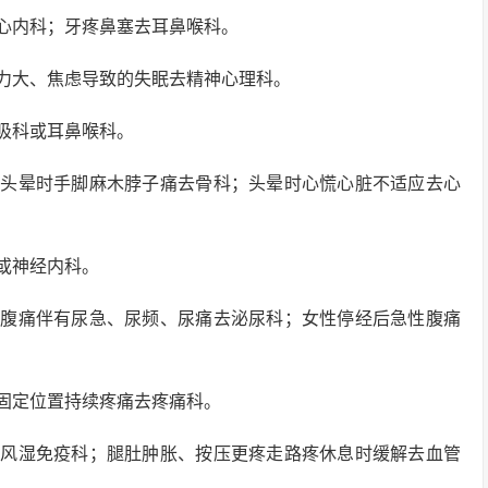
心内科；牙疼鼻塞去耳鼻喉科。
力大、焦虑导致的失眠去精神心理科。
吸科或耳鼻喉科。
；头晕时手脚麻木脖子痛去骨科；头晕时心慌心脏不适应去心
或神经内科。
；腹痛伴有尿急、尿频、尿痛去泌尿科；女性停经后急性腹痛
固定位置持续疼痛去疼痛科。
去风湿免疫科；腿肚肿胀、按压更疼走路疼休息时缓解去血管