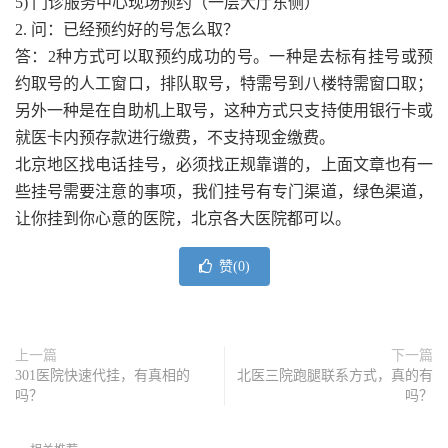
5) 门诊服务中心现场预约（一层大厅东侧）
2. 问：已经预约好的号怎么取？
答：2种方式可以取预约成功的号。一种是去标有挂号或预
约取号的人工窗口，排队取号，特需号到八楼特需窗口取；
另外一种是在自助机上取号，这种方式只支持使用银行卡或
就医卡内预存款进行缴费，不支持现金缴费。
北京地区找电话挂号，必须找正规靠谱的，上面文章也有一
些挂号需要注意的事项，我们挂号有专门渠道，绿色渠道，
让你挂到你心意的医院，北京各大医院都可以。
赞(
0
)
上一篇
下一篇
301医院快速代挂，有真相的
北医三院跑腿联系方式，真的有
吗？
吗？