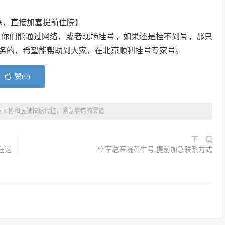
系，直接加塞提前住院】
望你们能通过网络，或者现场挂号，如果还是挂不到号，那只
务的，希望能帮助到大家，在北京顺利挂号专家号。
赞(
0
)
发
»
协和医院快速代挂，紧急靠谱的渠道
下一篇
在这
空军总医院黄牛号,提前加急联系方式