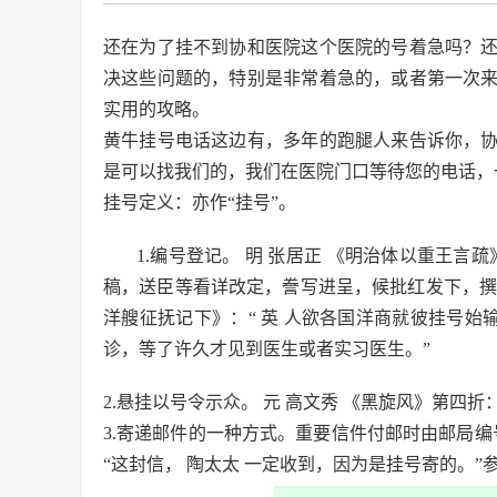
还在为了挂不到协和医院这个医院的号着急吗？
决这些问题的，特别是非常着急的，或者第一次
实用的攻略。
黄牛挂号电话这边有，多年的跑腿人来告诉你，
是可以找我们的，我们在医院门口等待您的电话，
挂号定义：亦作“挂号”。
1.编号登记。 明 张居正 《明治体以重王
稿，送臣等看详改定，誊写进呈，候批红发下，撰述
洋艘征抚记下》：“ 英 人欲各国洋商就彼挂号始输
诊，等了许久才见到医生或者实习医生。”
2.悬挂以号令示众。 元 高文秀 《黑旋风》第四折
3.寄递邮件的一种方式。重要信件付邮时由邮局编
“这封信， 陶太太 一定收到，因为是挂号寄的。”参见