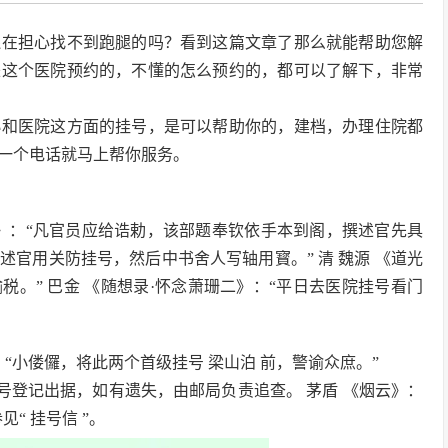
还在担心找不到跑腿的吗？看到这篇文章了那么就能帮助您解
来这个医院预约的，不懂的怎么预约的，都可以了解下，非常
协和医院这方面的挂号，是可以帮助你的，建档，办理住院都
一个电话就马上帮你服务。
言疏》：“凡官员应给诰勅，该部题奉钦依手本到阁，撰述官先具
官用关防挂号，然后中书舍人写轴用寳。” 清 魏源 《道光
税。” 巴金 《随想录·怀念萧珊二》：“平日去医院挂号看门
：“小偻儸，将此两个首级挂号 梁山泊 前，警谕众庶。”
号登记出据，如有遗失，由邮局负责追查。 茅盾 《烟云》：
“ 挂号信 ”。