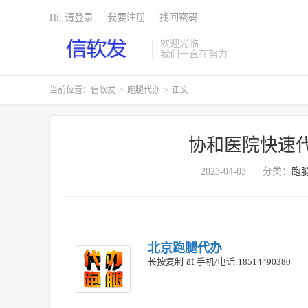
Hi, 请登录
我要注册
找回密码
欢迎光临
我们一直在努力
当前位置：
信软发
>
跑腿代办
>
正文
协和医院快速
2023-04-03
分类：
跑
北京跑腿代办
at
长按复制
手机/电话:18514490380