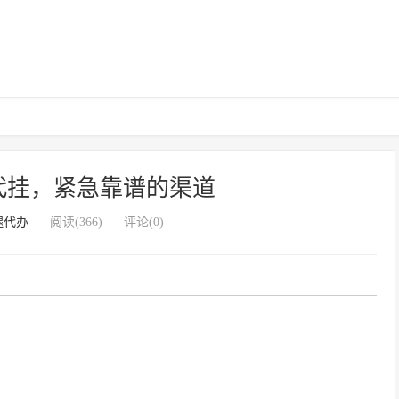
代挂，紧急靠谱的渠道
腿代办
阅读(366)
评论(0)