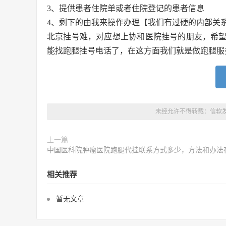
3、提供患者住院单或者住院登记的患者信息
4、剩下的由我来操作办理【我们有过硬的内部关
北京挂号难，对应想上协和医院挂号的朋友，希
能找跑腿挂号电话了，在这方面我们就是做跑腿服
未经允许不得转载：
信软
上一篇
中国医科院肿瘤医院跑腿代挂联系方式多少，方法和办法
相关推荐
暂无文章