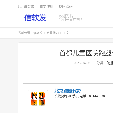
Hi, 请登录
我要注册
找回密码
欢迎光临
我们一直在努力
当前位置：
信软发
>
跑腿代办
>
正文
首都儿童医院跑腿
2023-04-03
分类：
跑
北京跑腿代办
at
长按复制
手机/电话:18514490380