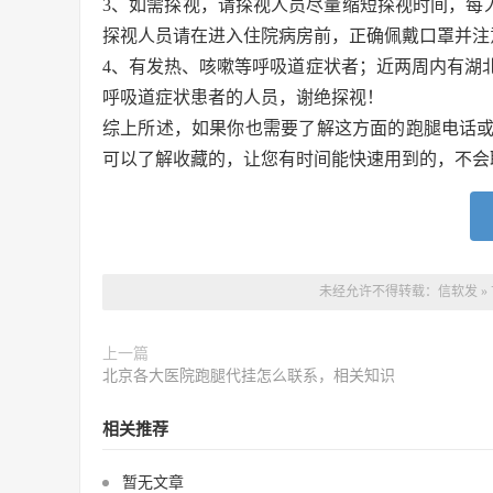
3、如需探视，请探视人员尽量缩短探视时间，每人探视
探视人员请在进入住院病房前，正确佩戴口罩并注
4、有发热、咳嗽等呼吸道症状者；近两周内有湖
呼吸道症状患者的人员，谢绝探视！
综上所述，如果你也需要了解这方面的跑腿电话
可以了解收藏的，让您有时间能快速用到的，不会
未经允许不得转载：
信软发
»
上一篇
北京各大医院跑腿代挂怎么联系，相关知识
相关推荐
暂无文章