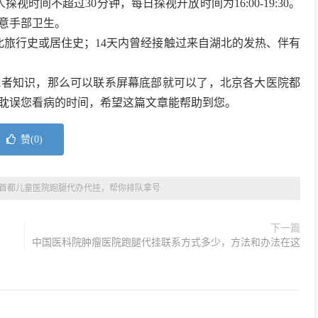
时间不超过30分钟，每日探视开放时间为16:00-19:30。
意手部卫生。
北旅行史或居住史；14天内曾经接触过来自湖北的发热、伴有
或者知识，那么可以联系屏幕底部就可以了，北京各大医院都
耽误您看病的时间，希望这篇文章能帮助到您。
赞(
0
)
首都儿童医院跑腿代办代挂，帮你排队拿号
下一篇
中国医科院肿瘤医院跑腿代挂联系方式多少，方法和办法在这