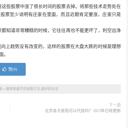
将这些股票中涨了很长时间的股票去掉。将那些技术走势处在
些股票至少说明有庄家在里面，而且近期肯定要涨，庄家只是
家都知道非常糟糕的时候，它往往再也不能更坏了，利空出净
线向上趋势没有改变的，这样的股票在大盘大跌的时候是理想
面。
赞(
0
)
发
»
最简单最牛的选股方法,最好的办法
下一篇
北京各大医院可以代挂吗？2023年已经更新