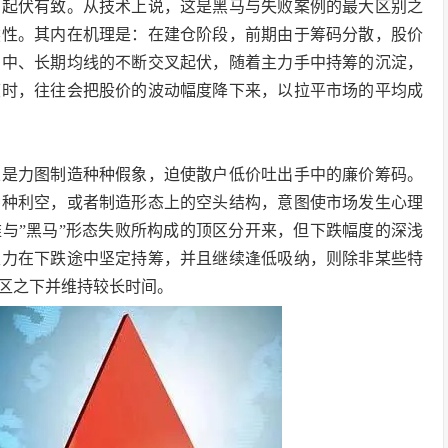
起伏有致。从技术上说，这是黑马与失败案例的最大区别之
然性。其内在机理是：在建仓阶段，前期由于筹码分散，股价
、中、长期均线的不断交叉起伏，随着主力手中持筹的沉淀，
度时，往往会把股价的波动幅度降下来，以拉平市场的平均成
是力图制造种种假象，迫使散户低价吐出手中的廉价筹码。
种种利空，或者制造形态上的空头结构，意图使市场发生心理
与”黑马”形态失败所构成的顶区分开来，但下跌幅度的深浅
主力在下跌途中坚定持筹，并且继续逢低吸纳，则除非某些特
区之下并维持较长时间。