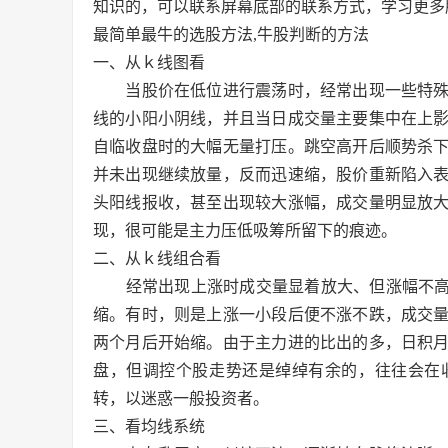
知识的，可以联系屏幕底部的联系方式，学习更多
最简单最牛的选股方法,牛股判断的方法
一、从ｋ线图看
当股价在低位进行震荡时，经常出现一些特殊
线的小阳小阴线，并且当日成交量主要集中在上
自临收盘时的大幅无量打压。跳空高开后顺势杀
并未出现继续放量，反而迅速缩，股价重新陷入
头阳线报收，甚至出现较大涨幅，成交量明显放
现，很可能是主力压低吸筹所留下的痕迹。
二、从ｋ线组合看
经常出现上涨时成交量显着放大、但涨幅不高的
缩。有时，则是上涨一小段后便不涨不跌，成交
两个月后开始缩。由于主力进的比出的多，日积
盘，但调控个股走势还是绰绰有余的，往往会在
转，以迷惑一般投资者。
三、看均线系统