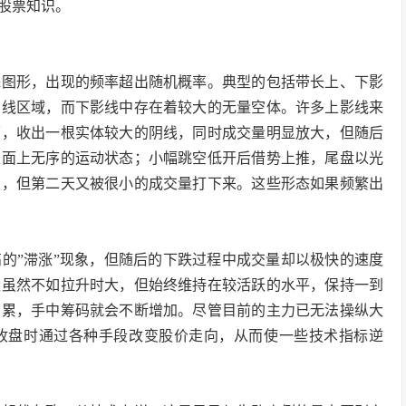
股票知识。
图形，出现的频率超出随机概率。典型的包括带长上、下影
影线区域，而下影线中存在着较大的无量空体。许多上影线来
下，收出一根实体较大的阴线，同时成交量明显放大，但随后
表面上无序的运动状态；小幅跳空低开后借势上推，尾盘以光
大，但第二天又被很小的成交量打下来。这些形态如果频繁出
”滞涨”现象，但随后的下跌过程中成交量却以极快的速度
量虽然不如拉升时大，但始终维持在较活跃的水平，保持一到
月累，手中筹码就会不断增加。尽管目前的主力已无法操纵大
收盘时通过各种手段改变股价走向，从而使一些技术指标逆