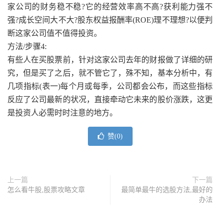
家公司的财务稳不稳?它的经营效率高不高?获利能力强不
强?成长空间大不大?股东权益报酬率(ROE)理不理想?以便判
断这家公司值不值得投资。
方法/步骤4:
有些人在买股票前，针对这家公司去年的财报做了详细的研
究，但是买了之后，就不管它了，殊不知，基本分析中，有
几项指标(表一)每个月或每季，公司都会公布，而这些指标
反应了公司最新的状况，直接牵动它未来的股价涨跌，这更
是投资人必需时时注意的地方。
赞(
0
)
上一篇
下一篇
怎么看牛股,股票攻略文章
最简单最牛的选股方法,最好的
办法