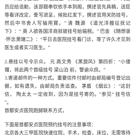
员应给诰勅，该部题奉钦依手本到阁，撰述官先具稿，送臣
等看详改定，誊写进呈，候批红发下，撰述官用关防挂号，
然后中书舍人写轴用寳。” 清 魏源 《道光洋艘征抚记
下》：“ 英 人欲各国洋商就彼挂号始输税。” 巴金 《随想录
·怀念萧珊二》：“平日去医院挂号看门诊，等了许久才见到
医生或者实习医生。”
2.悬挂以号令示众。 元 高文秀 《黑旋风》第四折：“小偻
儸，将此两个首级挂号 梁山泊 前，警谕众庶。”
3.寄递邮件的一种方式。重要信件付邮时由邮局编号登记出
据，如有遗失，由邮局负责追查。 茅盾 《烟云》：“这封
信， 陶太太 一定收到，因为是挂号寄的。”参见“ 挂号信
”。
首都安贞医院跑腿联系方式，
下面是首都安贞医院预约挂号的注意事项：
北京各大三甲医院快速住院，手术，检查，床位，无需等待