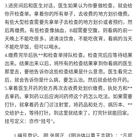
3.进房间后和医生对话，医生如果认为你要做检查，就会给
你开检查单。拿着你的所有单子，去收费的地方划价缴费。
有些大型检查需要先拿单子去检查的地方划价或者预约，然
后再缴费。有些检查像抽血，B超需要空腹，则看病的前一
天晚上不能吃很多，进清淡饮食，不能吃夜宵，看病的当天
不能吃早饭，但可以喝水。
4.缴费完毕后执**和检查单排队检查。检查完后应等待结果
出来。结果出来以后，将所有的检查结果拿到你看病的医生
那里去，要他告诉你这些检查结果是什么意思。医生看完之
后，就会告诉你是什么病，要怎么治。然后就会给你开药。
5.拿着医生开药的处方再次去收费处划价缴费，执处方和**
去拿药。拿到药以后应询问药师这个药怎么吃法。如果需要
打针，就拿着药去门诊注射室，将药品和处方、病历本、**
交给护士，等待打针。到这里就结束了，打完针就能回家。
挂号定义：亦作“挂号”。
1.编号登记。 明 张居正 《明治体以重王言疏》：“凡官