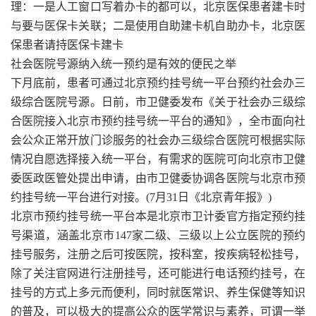
理：一是人工窗口写着办卡的都可以，北京医保患者建卡时
与要与医保卡关联；二是使用自助建卡机自助办卡，北京医
保患者请持医保卡建卡
社会医院号源纳入统一预约是有效的便民之举
下月底前，患者可通过北京预约挂号统一平台预约社会办三
级综合医院号源。日前，市卫健委发布《关于社会办三级综
合医院接入北京市预约挂号统一平台的通知》，全市面向社
会公众正常开放门诊服务的社会办三级综合医院可根据实际
情况自愿选择接入统一平台，有需求的医院可向北京市卫健
委医政医管处提出申请，由市卫健委协调各医院与北京市预
约挂号统一平台进行对接。(7月31日《北京青年报》)
北京市预约挂号统一平台本是北京市卫计委官方指定预约挂
号渠道，涵盖北京市147家二级、三级以上公立医院的预约
挂号服务，注册之后可按医院，按科室，按疾病轻松挂号，
除了关注官网进行注册挂号，还可能进行电话预约挂号，在
挂号的方式上多元而便利，同时就医常识、养生保健等知识
的普及，可以极大的提高公众的医学常识与素养，可谓一举