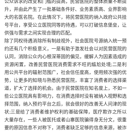
公众诉求的改变和门槛的提高，民营医院的整体质量不断提
升，并由此产生了一批基础条件好、业务素质高、业界影响
大的名医名院。在此情况下，将民营医院的纳入政府公共挂
号平台，享受公立医院同等的待遇，可以打破信息堡垒，让
供强与需求之间实现合理的匹配。
除了同权待遇消除所有制歧视外，社会医院号源纳入统一预
约还有几个积极意义，一是有助于激发社会以对民营医院的
认同，消除公众内心根深蒂固的偏见，缓解人为因素造成的
资源闲置，改善民营医院消费需求不旺的尴尬处境;二是利
用公共平台的辐射范围广，社会信任度高，使用频次强的优
势，让更多的知晓与熟悉民营医院，丰富了消费者的选择渠
道，扩大了选择的机会。由于民营医院在知名度上，不如一
些公立医院具有影响力，在消费选择时没有被纳入视野和选
择范围，纳入预约平台之后，就会很好的改善无人问津的现
状;三是给了消费者维护权利的基础保障，医疗欺诈之所以
大量存在，一些人被医托或者山寨医院骗得身无分文，很重
要的原因信息不对称下，消费者缺乏足够的信息来源，被诈