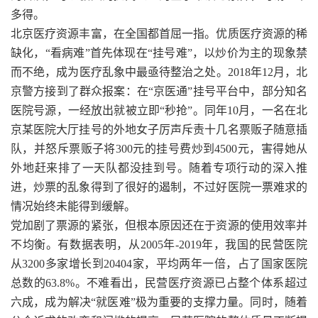
多得。
北京医疗资源丰富，在全国都首屈一指。优质医疗资源的稀
缺化，“看病难”首先体现在“挂号难”，以炒价为主的现象禁
而不绝，成为医疗乱象中最亟待整治之处。2018年12月，北
京警方接到了群众报案：在“京医通”挂号平台中，部分知名
医院号源，一经放出就被立即“秒抢”。同年10月，一名在北
京某医院大厅挂号的外地女子厉声斥责十几名票贩子随意插
队，并怒斥票贩子将300元的挂号费炒到4500元，害得她从
外地赶来排了一天队都没挂到号。随着专项行动的深入推
进，炒票的乱象得到了很好的遏制，不过好医院一票难求的
情况始终未能得到缓解。
党加剧了票源的紧张，但根本原因还在于资源的使用效率并
不均衡。有数据表明，从2005年-2019年，我国的民营医院
从3200多家增长到20404家，平均两年一倍，占了国家医院
总数的63.8%。不难看出，民营医疗资源已占整个体系超过
六成，成为解决“就医难”极为重要的支撑力量。同时，随着