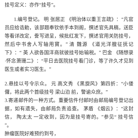
挂号定义：亦作“挂号”。
1.编号登记。 明 张居正 《明治体以重王言疏》：“凡官
员应给诰勅，该部题奉钦依手本到阁，撰述官先具稿，送臣
等看详改定，誊写进呈，候批红发下，撰述官用关防挂号，
然后中书舍人写轴用寳。” 清 魏源 《道光洋艘征抚记
下》：“ 英 人欲各国洋商就彼挂号始输税。” 巴金 《随想录
·怀念萧珊二》：“平日去医院挂号看门诊，等了许久才见到
医生或者实习医生。”
2.悬挂以号令示众。 元 高文秀 《黑旋风》第四折：“小偻
儸，将此两个首级挂号 梁山泊 前，警谕众庶。”
3.寄递邮件的一种方式。重要信件付邮时由邮局编号登记出
据，如有遗失，由邮局负责追查。 茅盾 《烟云》：“这封
信， 陶太太 一定收到，因为是挂号寄的。”参见“ 挂号信
”。
肿瘤医院好难预约到号，