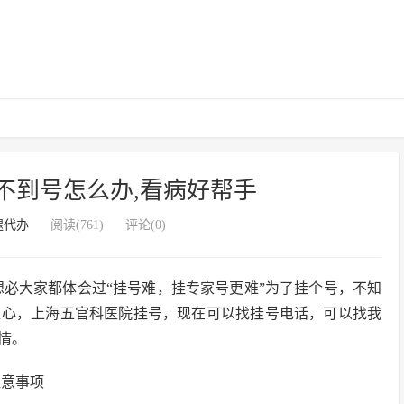
不到号怎么办,看病好帮手
腿代办
阅读(761)
评论(0)
想必大家都体会过“挂号难，挂专家号更难”为了挂个号，不知
担心，上海五官科医院挂号，现在可以找挂号电话，可以找我
情。
注意事项