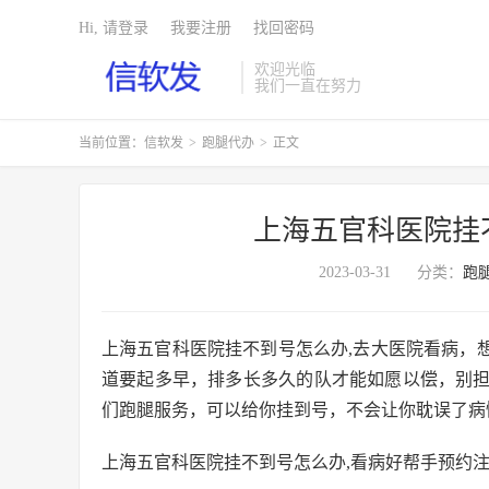
Hi, 请登录
我要注册
找回密码
欢迎光临
我们一直在努力
当前位置：
信软发
>
跑腿代办
>
正文
上海五官科医院挂
2023-03-31
分类：
跑
上海五官科医院挂不到号怎么办,去大医院看病，
道要起多早，排多长多久的队才能如愿以偿，别
们跑腿服务，可以给你挂到号，不会让你耽误了病
上海五官科医院挂不到号怎么办,看病好帮手预约