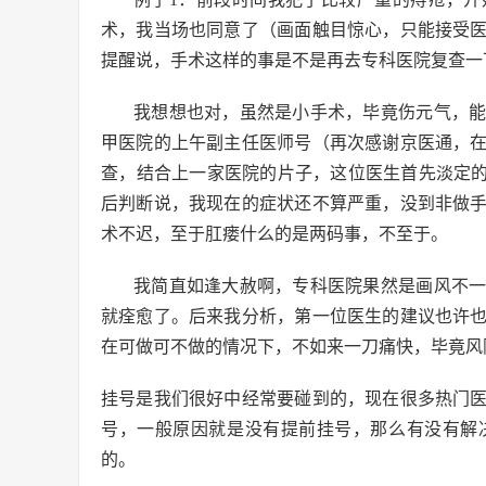
术，我当场也同意了（画面触目惊心，只能接受
提醒说，手术这样的事是不是再去专科医院复查一
我想想也对，虽然是小手术，毕竟伤元气，
甲医院的上午副主任医师号（再次感谢京医通，
查，结合上一家医院的片子，这位医生首先淡定的
后判断说，我现在的症状还不算严重，没到非做
术不迟，至于肛瘘什么的是两码事，不至于。
我简直如逢大赦啊，专科医院果然是画风不
就痊愈了。后来我分析，第一位医生的建议也许
在可做可不做的情况下，不如来一刀痛快，毕竟风
挂号是我们很好中经常要碰到的，现在很多热门
号，一般原因就是没有提前挂号，那么有没有解
的。