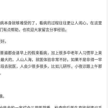
了病本身就够难受的了，看病的过程往往更让人闹心，在这里
们有点帮助，也欢迎大家留言分享经验。
更好。
族普遍都会请早上的假来看病，加上很多中老年人习惯早上来
是最大的，人山人海，就医体验非常不好。如果不是非得一早
间段去就医，人会少很多很多，比如儿研所，小夜诊跟上午那
。
谱。
开始是去的一家综合三甲医院看，检查完后医生直接就建议手