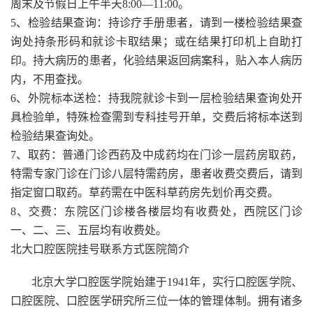
周末及节假日上午半天8:00—11:00。
5、检验结果查询：持诊疗手册患者，请到一楼检验结果查
询处持条形码和就诊卡取结果；或在结果打印机上自助打
印。持大病历的患者，化验结果返回病案科，贴入本人病历
内，不用查找。
6、外院标本送检：持我院就诊卡到一层检验结果查询处开
具检验单，特殊检查需到专科挂号开单，交费后将标本送到
检验结果查询处。
7、取药：普通门诊西药及中成药均在门诊一层药房取药，
特需专家门诊在门诊八层特需药房，患者收费交费后，请到
指定窗口取药。草药需在中医科草药房先划价再交费。
8、交费：东院区门诊楼各楼层均有收费处，西院区门诊
一、二、三、五层均有收费处。
北大口腔医院挂号联系方式医院简介
北京大学口腔医学院始建于1941年，实行口腔医学院、
口腔医院、口腔医学研究所三位一体的管理体制。拥有诸多