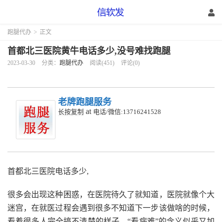
跑腿代办
>
正文
首都北三医院黄牛电话多少,没号难找跑腿
2023-03-30
分类：
跑腿代办
阅读(451)
评论(0)
老牌跑腿服务
at
长按复制
电话/微信:13716241528
首都北三医院电话多少,
很多会出现这种困惑，在医院待久了就知道，医院就像个大
迷宫，在就医过程会遇到很多不知道下一步该做啥的时候，
看着很多人完全搞不清楚的样子，“看病难”的含义似乎又加