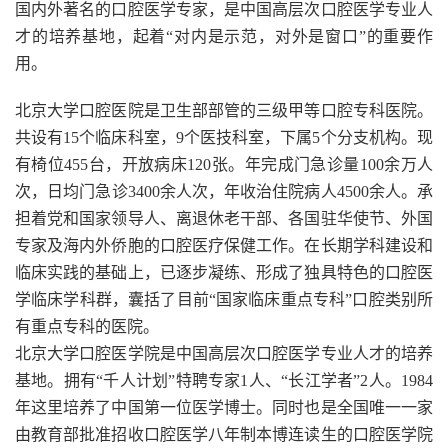
国内外著名的口腔医学专家，是中国高层次口腔医学专业人
才的培养基地，起着“对内是示范，对外是窗口”的重要作
用。
北京大学口腔医院是卫生部部管的三级甲等口腔专科医院。
共设有15个临床科室，9个医技科室，下属5个分支机构。现
有椅位455台，开放病床120张。年完成门急诊量100余万人
次，日均门急诊3400余人次，年收治住院病人4500余人。承
担着党和国家领导人、离退休老干部、各国驻华使节、外国
专家及海内外侨胞的口腔医疗保健工作。在长期学科建设和
临床实践的基础上，已逐步凝练、形成了独具特色的口腔医
学临床学科群，囊括了目前“国家临床重点专科”口腔类别所
有重点专科的医院。
北京大学口腔医学院是中国高层次口腔医学专业人才的培养
基地。拥有“千人计划”特聘专家1人、“长江学者”2人。1984
年这里培养了中国第一位医学博士。同时也是全国唯一一家
由教育部批准招收口腔医学八年制本博连读生的口腔医学院