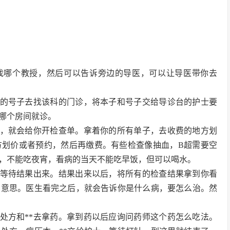
科找哪个教授，然后可以告诉旁边的导医，可以让导医带你去
好的号子去找该科的门诊，将本子和号子交给导诊台的护士要
哪个房间就诊。
查，就会给你开检查单。拿着你的所有单子，去收费的地方划
方划价或者预约，然后再缴费。有些检查像抽血，B超需要空
，不能吃夜宵，看病的当天不能吃早饭，但可以喝水。
后应等待结果出来。结果出来以后，将所有的检查结果拿到你看
么意思。医生看完之后，就会告诉你是什么病，要怎么治。然
执处方和**去拿药。拿到药以后应询问药师这个药怎么吃法。