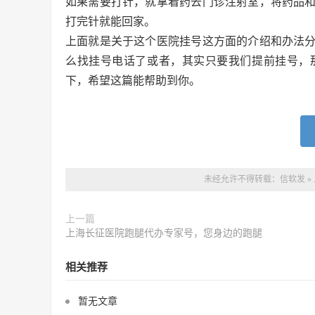
如果需要打针，就拿着药去门诊注射室，将药品和
打完针就能回家。
上面就是关于这个医院挂号这方面的介绍和办法
么找挂号电话了或者，其实只要我们提前挂号，
下，希望这篇能帮助到你。
未经允许不得转载：
信软发
»
上一篇
上海长征医院跑腿代办专家号，您身边的跑腿
相关推荐
暂无文章