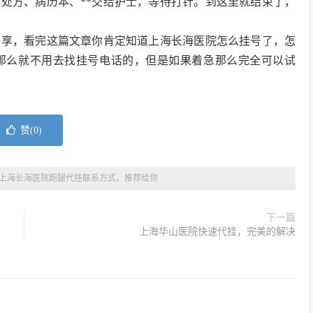
处方、病历本、**交给护士，等待打针。到这里就结束了，
分享，看完这篇文章你肯定知道上海长海医院怎么挂号了，怎
那么就不用去找挂号电话的，但是如果着急那么完全可以试
赞(
0
)
上海长海医院跑腿代挂联系方式，推荐给你
下一篇
上海华山医院快速代挂，完美的解决