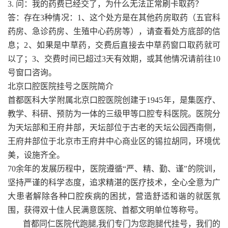
3. 问：我的药费已经交了，为什么无法正常刷卡取药？
答：存在3种情况：1、这个处方是在其他药房取药（五官科
药房、急诊药房、生殖中心药房等），请查看处方底部的信
息；2、如果是中草药，交费后直接去中草药窗口取药就可
以了；3、交费时间已超过3天有效期，或其他情况请前往10
号窗口咨询。
北京口腔医院挂号之医院简介
首都医科大学附属北京口腔医院创建于1945年，是集医疗、
教学、科研、预防为一体的三级甲等口腔专科医院。医院分
为天坛部和王府井部，天坛部位于古老的天坛公园西南侧，
王府井部位于北京市王府井中心商业区的锡拉胡同，环境优
美，设施齐全。
70余年的发展历程中，医院遵循“严、精、勤、谨”的院训，
坚持严谨的科学态度，追求精湛的医疗技术，全心全意为广
大患者解除各种口腔疾病的困扰，营造舒适和谐的就医氛
围，获得双十佳人民满意医院、首都文明单位等称号。
首都同仁医院代跑腿,我们专门为您跑腿代挂号，我们的